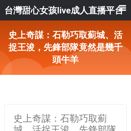
台灣甜心女孩live成人直播平台
史上奇謀：石勒巧取薊城、活
捉王浚，先鋒部隊竟然是幾千
頭牛羊
史上奇謀：石勒巧取薊
城、活捉王浚，先鋒部隊