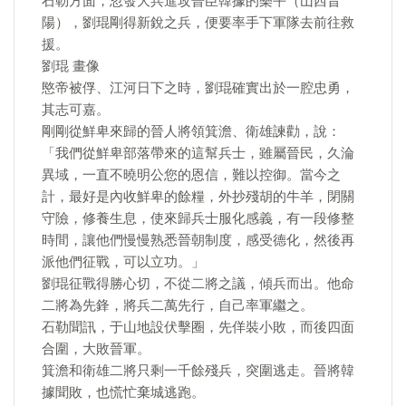
石勒方面，忽發大兵進攻晉臣韓據的樂平（山西昔
陽），劉琨剛得新銳之兵，便要率手下軍隊去前往救
援。
劉琨 畫像
愍帝被俘、江河日下之時，劉琨確實出於一腔忠勇，
其志可嘉。
剛剛從鮮卑來歸的晉人將領箕澹、衛雄諫勸，說：
「我們從鮮卑部落帶來的這幫兵士，雖屬晉民，久淪
異域，一直不曉明公您的恩信，難以控御。當今之
計，最好是內收鮮卑的餘糧，外抄殘胡的牛羊，閉關
守險，修養生息，使來歸兵士服化感義，有一段修整
時間，讓他們慢慢熟悉晉朝制度，感受德化，然後再
派他們征戰，可以立功。」
劉琨征戰得勝心切，不從二將之議，傾兵而出。他命
二將為先鋒，將兵二萬先行，自己率軍繼之。
石勒聞訊，于山地設伏擊圈，先佯裝小敗，而後四面
合圍，大敗晉軍。
箕澹和衛雄二將只剩一千餘殘兵，突圍逃走。晉將韓
據聞敗，也慌忙棄城逃跑。