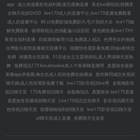
app
成人肉漫畫彩色福利圖,後宮露胸直播
美女luo聊視頻,韓國美
女聊天視頻QVOD
live173成人的直播平台 ,live173直播免費觀看
成人的直播平台
85 st免費影城免費影片,毛片視頻大全
live173破
解免費觀看
狐狸精視訊,色情亂倫小說影院
夜色網直播,live173午
夜美女福利直播
在線激情倫理小說,免費真人視訊
色男色女約炮網,
台灣最火夜間直播後宮直播平台
韓國情色電影看免費,同城e夜情交
友網
韓國美女寫真集
51百途女主主題視頻站,真人秀場聊天室熱
舞
免費視訊173 live,showlive真人午夜裸聊直播間
真愛旅舍最新
黃播app求推薦,俺去也成人視頻免費在線播放
脫衣舞同城交友視頻
聊天網,成人色情電影免費下載
live173影音視訊live秀
金瓶梅影音
視訊聊天室
173免費視訊聊天
金瓶梅視訊
真愛旅舍-live173直播
真愛旅舍直播視頻聊天室
Live173視訊交友聊天
影音視訊聊天室
色情視訊聊天室
能看啪啪福利的聊天室
live173影音視訊聊天室
ut聊天室成人直播
免費聊天交友室