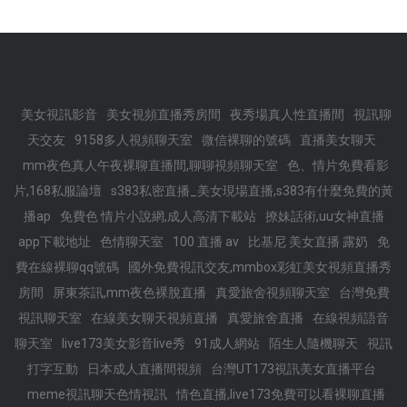
美女視訊影音
美女視頻直播秀房間
夜秀場真人性直播間
視訊聊
天交友
9158多人視頻聊天室
微信裸聊的號碼
直播美女聊天
mm夜色真人午夜裸聊直播間,聊聊視頻聊天室
色、情片免費看影
片,168私服論壇
s383私密直播_美女現場直播,s383有什麼免費的黃
播ap
免費色 情片小說網,成人高清下載站
撩妹話術,uu女神直播
app下載地址
色情聊天室
100 直播 av
比基尼 美女直播 露奶
免
費在線裸聊qq號碼
國外免費視訊交友,mmbox彩虹美女視頻直播秀
房間
屏東茶訊,mm夜色裸脫直播
真愛旅舍視頻聊天室
台灣免費
視訊聊天室
在線美女聊天視頻直播
真愛旅舍直播
在線視頻語音
聊天室
live173美女影音live秀
91成人網站
陌生人隨機聊天
視訊
打字互動
日本成人直播間視頻
台灣UT173視訊美女直播平台
meme視訊聊天色情視訊
情色直播,live173免費可以看裸聊直播