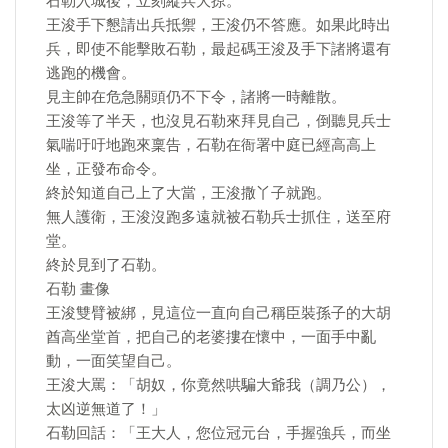
石勒入城後，立刻縱兵大掠。
王浚手下懇請出兵抵禦，王浚仍不答應。如果此時出
兵，即使不能擊敗石勒，最起碼王浚及手下諸將還有
逃跑的機會。
見主帥在危急關頭仍不下令，諸將一時離散。
王浚等了半天，也沒見石勒來拜見自己，倒聽見兵士
氣喘吁吁地跑來稟告，石勒在衙署中庭已經高高上
坐，正發布命令。
終於知道自己上了大當，王浚撒丫子就跑。
無人護衛，王浚沒跑多遠就被石勒兵士抓住，送至府
堂。
終於見到了石勒。
石勒 畫像
王浚雙臂被綁，見這位一直向自己稱臣裝孫子的大胡
酋高坐堂首，把自己的老婆摟在懷中，一面手中亂
動，一面笑望自己。
王浚大罵：「胡奴，你竟然哄騙大爺我（調乃公），
太凶逆無道了！」
石勒回話：「王大人，您位冠元台，手握強兵，而坐