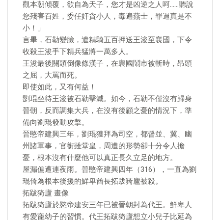
觀本朝傾覆，欲自為天子，您才是凶逆之人呵……聽說
您殘害百姓，委任奸貪小人，毒遍燕士，罪過真是不
小！」
言畢，石勒變臉，遣精騎五百押送王浚至襄國，下令
收殺王浚手下精兵猛將一萬多人。
王浚最後關頭倒像條漢子，在襄國鬧市被斬時，昂頭
之屈，大罵而死。
即使如此，又有何益！
劉琨坐待王浚被石勒擊滅。如今，石勒不僅沒有歸身
晉朝，反而調集大兵，在沒有後顧之憂的情況下，準
備向劉琨發動攻擊。
晉愍帝建興三年，劉琨獲拜為司空，都督並、冀、幽
州諸軍事，官銜雖堂皇，周遭的形勢卻十分令人擔
憂，根本沒有什麼他可以真正長久立足的地方。
屋漏偏遭連夜雨。晉愍帝建興四年（316），一直為劉
琨倚為根本後援的鮮卑酋長拓跋猗廬被殺。
拓跋猗廬 畫像
拓跋猗廬於愍帝建安三年已被晉朝封為代王。鮮卑人
有愛寵幼子的習慣。代王拓跋猗廬想立小兒子比延為