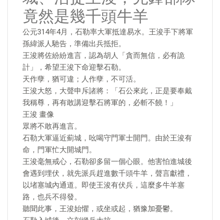
竟然是幾千頭牛羊
公元314年4月，石勒率大軍抵達易水。王浚手下將軍
孫緯派人馳告，準備出兵抵拒。
王浚將佐紛紛進言，認為胡人「貪而無信，必有詭
計」，希望王浚下命迎擊石勒。
天作孽，猶可違；人作孽，不可活。
王浚大怒，大聲申斥諸將：「石公來此，正是要奉戴
我稱尊，再有敢講迎擊石將軍的，必斬不饒！」
王浚 畫像
眾將不敢再進言。
石勒大軍逼近薊城，吆喝守門軍士開門。由於王浚有
命，門軍忙大開城門。
王浚毫無戒心，石勒卻多留一個心眼。他害怕進城後
會遇到埋伏，就先派兵趕進數千頭牛羊，聲言獻禮，
以堵塞城內通道。即使王浚有伏兵，這麼多牛羊塞
路，也兵不得發。
聽聞此事，王浚始懼，或坐或起，猶豫加憂鬱。