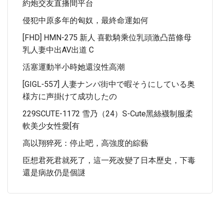
約炮交友直播間平台
侵犯中原多年的匈奴，最終命運如何
[FHD] HMN-275 新人 喜歡騎乘位乳頭激凸苗條母
乳人妻中出AV出道 C
活塞運動半小時她還沒性高潮
[GIGL-557] 人妻ナンパ街中で暇そうにしている奥
様方に声掛けて成功したの
229SCUTE-1172 雪乃（24）S-Cute黑絲襪制服柔
軟美少女性愛[有
高以翔猝死：停止吧，高強度的綜藝
臣想君死君就死了，這一死改變了日本歷史，下毒
還是病故仍是個謎