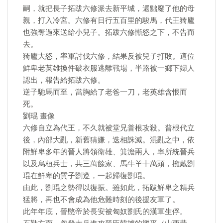
嗣，就把長子拓跋六修派去新平城，還黜廢了他的母
親，打入冷宮。六修有日行五百里的駿馬，代王猗廬
也強奪過來送給小兒子。拓跋六修慚怒之下，不告而
去。
猗廬大怒，率軍討伐六修，結果反被兒子打敗。這位
鮮卑老英雄換件破衣服逃離戰場，半路被一鄉下婦人
認出，報告給拓跋六修。
逆子馳馬而至，當胸給了老爸一刀，老英雄含恨而
死。
劉琨 畫像
六修自立為代王，不久就被堂兄普根攻殺。普根代立
後，內部大亂，新舊猜嫌，迭相誅滅。混亂之中，依
附鮮卑多年的晉人將領衛雄、箕澹兩人，率所統晉兵
以及烏桓兵士，共三萬餘家、馬牛羊十萬頭，擁戴劉
琨在鮮卑的質子劉遵，一起歸復劉琨。
由此，劉琨之勢得以復振。雖如此，拓跋鮮卑之精兵
猛將，再也不會成為他危難時刻的後援友軍了。
此年年底，晉愍帝於長安被匈奴劉氏的漢軍生俘。