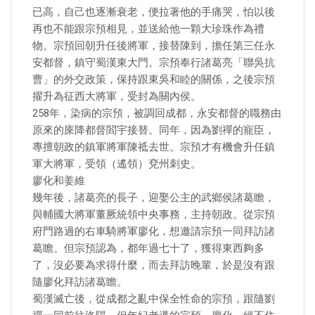
已高，自己也逐漸衰老，便拉著他的手痛哭，怕以後
再也不能跟宗預相見，並送給他一顆大珍珠作為禮
物。宗預回朝升任後將軍，接替陳到，擔任第三任永
安都督，鎮守蜀漢東大門。宗預奉行諸葛亮「聯吳抗
曹」的外交政策，保持跟東吳和睦的關係，之後宗預
擢升為征西大將軍，受封為關內侯。
258年，染病的宗預，被調回成都，永安都督的職務由
原來的庲降都督閻宇接替。同年，因為劉禪的寵臣，
專擅朝政的鎮軍將軍陳祗去世。宗預才有機會升任鎮
軍大將軍，受領（遙領）兗州刺史。
廖化和姜維
幾年後，諸葛亮的長子，迎娶公主的武鄉侯諸葛瞻，
與輔國大將軍董厥統領中央事務，主持朝政。從宗預
府門路過的右車騎將軍廖化，想邀請宗預一同拜訪諸
葛瞻。但宗預認為，都年過七十了，獲得東西夠多
了，沒必要為求得什麼，而去拜訪晚輩，於是沒有跟
隨廖化拜訪諸葛瞻。
蜀漢滅亡後，從成都之亂中保全性命的宗預，跟隨劉