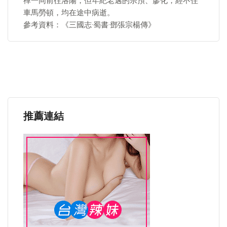
禪一同前往洛陽，但年紀老邁的宗預、廖化，經不住
車馬勞頓，均在途中病逝。
參考資料：《三國志·蜀書·鄧張宗楊傳》
推薦連結