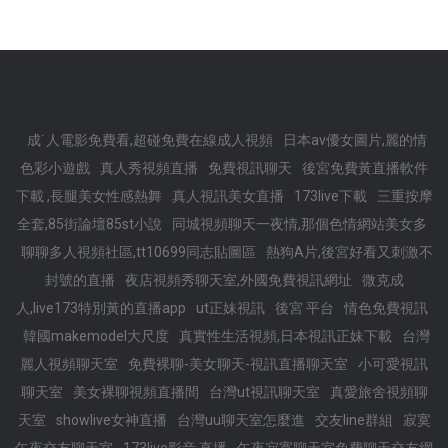
成˙人電影免費看,超碰免費在線成人視頻
日本av優女圖片,麗的情
色彩小遊戲
真人秀視頻直播
免費視訊聊天
後宮免費黃直播軟件
下載 ,長腿美女性感熱舞
真人視訊美女直播
173live下載
三重按摩
全套,85街論壇85st小說
同城視頻聊天一夜情,那個色情網站美女多
聊聊多人視頻社區,tt10699同志貼圖區
熱狗A片,後宮好看又刺激不
封號的直播
夜店視頻秀聊天室,外國免費視訊網址
微克成
人,live173特別黃的直播app
ut正妹視訊
後宮 平台
情色免費視訊
韓國makemodel大尺度
真實性生活視頻,日本視訊正妹下載
台灣
麗人視頻聊天室
免費裸聊-美女聊天-視訊直播聊天室
小可愛視訊
聊天室
美女裸聊視頻直播間
台灣ut視訊聊天室
真愛旅舍視頻聊
天室
showlive女神直播
台灣uu聊天室怎麼進
交友line群組
寂寞