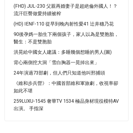
(FHD) JUL-230 父親再婚妻子是超絶倫外國人！？
流汗巨臀做愛持續被榨
(HD) IENF-110 從早到晚內射性愛41 辻井穗乃花
90後孕媽一胎生下兩個孩子，家人以為是雙胞胎，
醫生：不是雙胞胎
洪晃給中國女人建議：多睡幾個想睡的男人(圖)
背心兩側挖大洞「雪白胸器一晃掉出來」
24年演過73部劇，但人們只知道他叫邢捕頭
《維和步兵營》：中國首部維和軍旅劇，收視率卻
如此不堪
259LUXU-1545 奢華TV 1534 極品身材現役模特AV
出演。 手指深