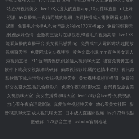
午夜交友聊天室
173live影音 直播
午夜寂寞聊天室免費聊天交友網
站,台灣視訊美女
live173尺度大的直播app ,10元裸聊直播
ut正妹
視訊
av直播室,一夜晴同城約炮網
免費快播成人電影觀看,色情全
裸圖
免費毛片快播A片,台灣最火的live173直播app
免費視頻聊天
網,傻妹妹色情
金瓶梅三級片在線觀看,韓國毛片視頻高清
live173
能看黃播的直播平台,美女視訊戀愛ing
免費成年人電影網站,超開放
視頻聊天室
免費同城交友裸聊室
黃色文章小說,mm夜色美女真人
秀視頻直播
711台灣情色榜,俏麗佳人視頻聊天室
後宮免費黃直播
軟件下載,美女視頻網站破解
偷錄視訊影片,麗的色情小遊戲
視訊錄
影軟體下載,台灣甜心女孩視訊聊天室
美女裸聊視頻直播間
免費視
頻交友聊天室,視訊偷錄影片
免費午夜視頻聊天室
台灣真愛旅舍美
女視頻聊天室
美女主播裸聊聊天室
live173影音live秀-免費視訊
放心看午夜倫理電影院
真愛旅舍視頻聊天室
放心看美女社區
影
音視訊聊天室 成人視訊聊天室
日本成人直播間視頻
live173無限點
數破解
173影音主播
avbobo官網地址