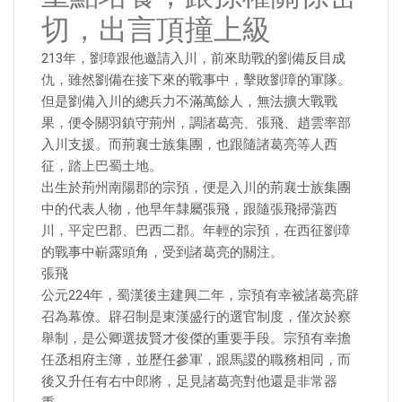
切，出言頂撞上級
213年，劉璋跟他邀請入川，前來助戰的劉備反目成
仇，雖然劉備在接下來的戰事中，擊敗劉璋的軍隊。
但是劉備入川的總兵力不滿萬餘人，無法擴大戰戰
果，便令關羽鎮守荊州，調諸葛亮、張飛、趙雲率部
入川支援。而荊襄士族集團，也跟隨諸葛亮等人西
征，踏上巴蜀土地。
出生於荊州南陽郡的宗預，便是入川的荊襄士族集團
中的代表人物，他早年隸屬張飛，跟隨張飛掃蕩西
川，平定巴郡、巴西二郡。年輕的宗預，在西征劉璋
的戰事中嶄露頭角，受到諸葛亮的關注。
張飛
公元224年，蜀漢後主建興二年，宗預有幸被諸葛亮辟
召為幕僚。辟召制是東漢盛行的選官制度，僅次於察
舉制，是公卿選拔賢才俊傑的重要手段。宗預有幸擔
任丞相府主簿，並歷任參軍，跟馬謖的職務相同，而
後又升任有右中郎將，足見諸葛亮對他還是非常器