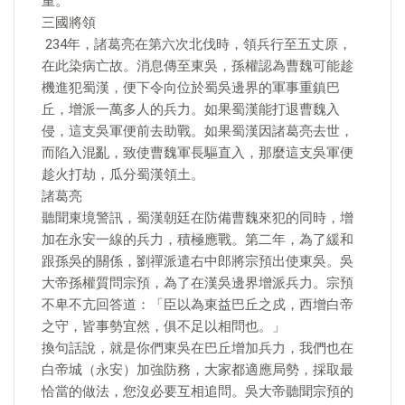
重。
三國將領
​ 234年，諸葛亮在第六次北伐時，領兵行至五丈原，
在此染病亡故。消息傳至東吳，孫權認為曹魏可能趁
機進犯蜀漢，便下令向位於蜀吳邊界的軍事重鎮巴
丘，增派一萬多人的兵力。如果蜀漢能打退曹魏入
侵，這支吳軍便前去助戰。如果蜀漢因諸葛亮去世，
而陷入混亂，致使曹魏軍長驅直入，那麼這支吳軍便
趁火打劫，瓜分蜀漢領土。
諸葛亮
聽聞東境警訊，蜀漢朝廷在防備曹魏來犯的同時，增
加在永安一線的兵力，積極應戰。第二年，為了緩和
跟孫吳的關係，劉禪派遣右中郎將宗預出使東吳。吳
大帝孫權質問宗預，為了在漢吳邊界增派兵力。宗預
不卑不亢回答道：「臣以為東益巴丘之戍，西增白帝
之守，皆事勢宜然，俱不足以相問也。」
換句話說，就是你們東吳在巴丘增加兵力，我們也在
白帝城（永安）加強防務，大家都適應局勢，採取最
恰當的做法，您沒必要互相追問。吳大帝聽聞宗預的