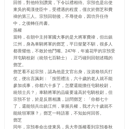
回答，對他特別讚賞，下令以禮相待。宗預也是出使
東吳的蜀漢使臣中，受禮遇的程度，僅次於鄧芝和費
禕的第三人。宗預回朝後，不辱使命，因功升任侍
中，之後轉任尚書。
孫權
當時，在朝中主持軍國大事的是大將軍費禕，但出鎮
江州，身為車騎將軍的鄧芝，平日桀驁不馴，很多人
都畏懼他，不敢於他鬥嘴。247年，年逾花甲的宗預受
拜屯騎校尉（統領七百騎士），正巧碰到回朝述職的
鄧芝。
鄧芝看不起宗預，認為他是文官出身，沒資格領兵打
仗，便出言諷刺：「按照禮法，六十歲的老人就不能
參加戎事，你都六十多了，怎麼還能擔任屯騎校尉，
統領士兵？」車騎將軍的品級要遠高於屯騎校尉，但
宗預不甘，於是反唇相譏，詰問鄧芝：「你都七十
了，還能領兵出鎮江州，掌握兵權，我才六十歲就不
能統領軍隊？」鄧芝一時語塞，不知如何回答。
鄧芝
同年，宗預奉命出使東吳，吳大帝孫權看到宗預春秋