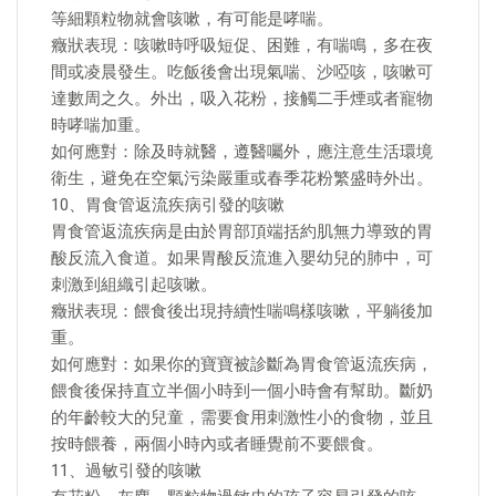
等細顆粒物就會咳嗽，有可能是哮喘。
癥狀表現：咳嗽時呼吸短促、困難，有喘鳴，多在夜
間或凌晨發生。吃飯後會出現氣喘、沙啞咳，咳嗽可
達數周之久。外出，吸入花粉，接觸二手煙或者寵物
時哮喘加重。
如何應對：除及時就醫，遵醫囑外，應注意生活環境
衛生，避免在空氣污染嚴重或春季花粉繁盛時外出。
10、胃食管返流疾病引發的咳嗽
胃食管返流疾病是由於胃部頂端括約肌無力導致的胃
酸反流入食道。如果胃酸反流進入嬰幼兒的肺中，可
刺激到組織引起咳嗽。
癥狀表現：餵食後出現持續性喘鳴樣咳嗽，平躺後加
重。
如何應對：如果你的寶寶被診斷為胃食管返流疾病，
餵食後保持直立半個小時到一個小時會有幫助。斷奶
的年齡較大的兒童，需要食用刺激性小的食物，並且
按時餵養，兩個小時內或者睡覺前不要餵食。
11、過敏引發的咳嗽