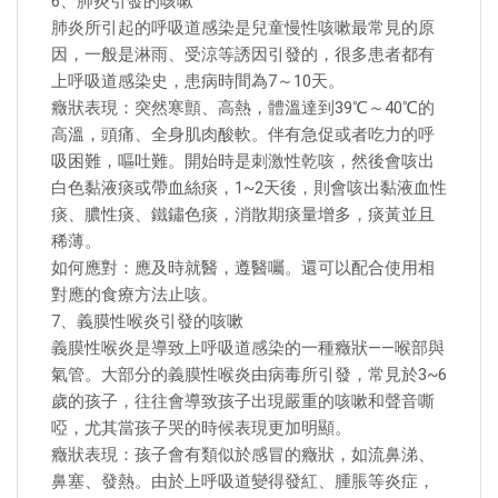
6、肺炎引發的咳嗽
肺炎所引起的呼吸道感染是兒童慢性咳嗽最常見的原
因，一般是淋雨、受涼等誘因引發的，很多患者都有
上呼吸道感染史，患病時間為7～10天。
癥狀表現：突然寒顫、高熱，體溫達到39℃～40℃的
高溫，頭痛、全身肌肉酸軟。伴有急促或者吃力的呼
吸困難，嘔吐難。開始時是刺激性乾咳，然後會咳出
白色黏液痰或帶血絲痰，1~2天後，則會咳出黏液血性
痰、膿性痰、鐵鏽色痰，消散期痰量增多，痰黃並且
稀薄。
如何應對：應及時就醫，遵醫囑。還可以配合使用相
對應的食療方法止咳。
7、義膜性喉炎引發的咳嗽
義膜性喉炎是導致上呼吸道感染的一種癥狀——喉部與
氣管。大部分的義膜性喉炎由病毒所引發，常見於3~6
歲的孩子，往往會導致孩子出現嚴重的咳嗽和聲音嘶
啞，尤其當孩子哭的時候表現更加明顯。
癥狀表現：孩子會有類似於感冒的癥狀，如流鼻涕、
鼻塞、發熱。由於上呼吸道變得發紅、腫脹等炎症，