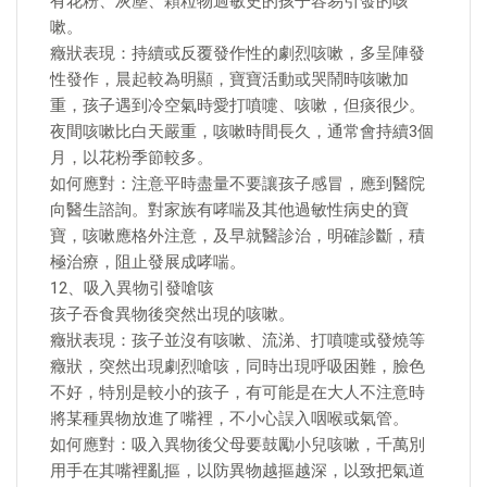
有花粉、灰塵、顆粒物過敏史的孩子容易引發的咳
嗽。
癥狀表現：持續或反覆發作性的劇烈咳嗽，多呈陣發
性發作，晨起較為明顯，寶寶活動或哭鬧時咳嗽加
重，孩子遇到冷空氣時愛打噴嚏、咳嗽，但痰很少。
夜間咳嗽比白天嚴重，咳嗽時間長久，通常會持續3個
月，以花粉季節較多。
如何應對：注意平時盡量不要讓孩子感冒，應到醫院
向醫生諮詢。對家族有哮喘及其他過敏性病史的寶
寶，咳嗽應格外注意，及早就醫診治，明確診斷，積
極治療，阻止發展成哮喘。
12、吸入異物引發嗆咳
孩子吞食異物後突然出現的咳嗽。
癥狀表現：孩子並沒有咳嗽、流涕、打噴嚏或發燒等
癥狀，突然出現劇烈嗆咳，同時出現呼吸困難，臉色
不好，特別是較小的孩子，有可能是在大人不注意時
將某種異物放進了嘴裡，不小心誤入咽喉或氣管。
如何應對：吸入異物後父母要鼓勵小兒咳嗽，千萬別
用手在其嘴裡亂摳，以防異物越摳越深，以致把氣道