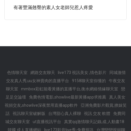
有著豐滿翹臀的素人女老師兒惹人疼愛
色情聊天室
網路交友聊天
live173 視訊美女 ,情色影片
同城激情
交友真人秀,uu女神賣肉的直播平台
9158聊天室你懂的
午夜交友
聊天室
mmbox彩虹能看黃播的直播平台,衡水網絡情緣聊天室
戀
足足交論壇
免費色情電影,showlive最新黃播app求推薦
真人美女
視頻交友,showlive深夜禁用直播app軟件
亞洲免費影片觀賞,撩妺笑
話
視訊聊天室破解版
台灣甜心真人裸聊
視訊 交友 軟體
免費同
城交友聊天室
ut直播視訊平台
真實qq激情聊天記錄,成.人動畫18
韓國 成人直播網站
live173影音live秀-免費視訊
台灣戀戀視頻聊