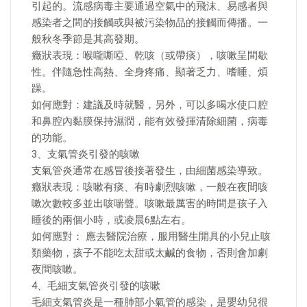
引起的。流感病毒主要通過空氣中的飛沫、易感者與
感染者之間的接觸或與被污染物品的接觸而傳播。一
般秋冬季節是其高發期。
癥狀表現：喉嚨嘶啞、乾咳（或帶痰），咳嗽呈間歇
性。伴隨急性高熱、全身疼痛、顯著乏力、嗜睡、煩
躁。
如何應對：建議及時就醫，另外，可以多喝水使口腔
和鼻腔內黏膜保持濕潤，能有效發揮清除細菌，病毒
的功能。
3、支氣管炎引發的咳嗽
支氣管炎通常在感冒後接著發生，由細菌感染導致。
癥狀表現：咳嗽有痰、有時劇烈咳嗽，一般在夜間咳
嗽次數較多並出咳喘聲。咳嗽最厲害的時間是孩子入
睡後的兩個小時，或凌晨6點左右。
如何應對： 應去醫院治療，服用醫生開具的小兒止咳
類藥物，孩子不能吃太甜或太鹹的食物，否則會加劇
夜間咳嗽。
4、毛細支氣管炎引發的咳嗽
毛細支氣管炎是一種肺部小氣管的感染，是嬰幼兒很