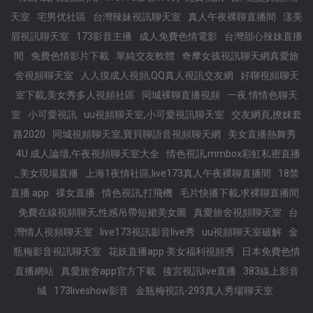
天室
宅男优社區
台灣辣妹視訊聊天室
真人午夜裸聊直播間
漾美
眉視訊聊天室
173影音主播
成人免費色情電影
台灣甜心辣妹直播
間
免費色情影片下載
單純交友軟體
奇摩女孩視訊聊天網真愛旅
舍視頻聊天室
人人摸成人視頻,QQ真人視訊交友網
好聊視頻聊天
室下載,美女秀多人視頻社區
同城裸聊直播視頻
一夜.情情色聊天
室
小可愛視訊
uu視頻聊天室,小可愛視訊聊天室
交友網頁,撩妺套
路2020
同城視頻聊天室,寶貝聊語音視頻聊天網
美女直播熱舞秀
4U 成人論壇,午夜視頻聊天室大全
情色視訊,mmbox彩虹私密直播
_美女現場直播
上海1夜情社區,live173真人午夜裸聊直播間
18禁
直播 app
祼女直播
情色視訊,打飛機
毛片快播下載,求裸聊直播間
免費在線視頻聊天,性感吊帶短裙美女圖
真愛旅舍視頻聊天室
台
灣情人視頻聊天室
live173視訊影音live秀
uu視頻聊天室破解
金
瓶梅影音視訊聊天室
花妖直播app 美女福利視頻秀
日本免費色情
直播網站
真愛旅舍app官方下載
後宮視訊live直播
383線上影音
城
173liveshow影音
金瓶梅視訊-293真人秀場聊天室