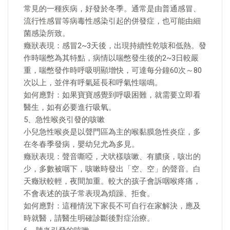
常見的一種疾病，好發於冬季。通常是由普通感冒、
流行性感冒等病毒性感染引起的併發症，也可能由細
菌感染所致。
癥狀表現：感冒2~3天後，出現持續性乾咳和低熱。發
作時喘憋為其特點，病情以喘憋發生後的2~3日較嚴
重，喘憋發作時呼吸明顯增快，可達每分鐘60次～80
次以上，並伴有呼氣延長和呼氣性喘鳴。
如何應對：如果寶寶感覺到呼吸困難，就需要立即看
醫生，如有必要進行吸氧。
5、急性喉炎引發的咳嗽
小兒急性喉炎是以聲門區為主的喉黏膜急性炎症，多
在冬春季發病，嬰幼兒尤為多見。
癥狀表現：聲音嘶啞，犬吠樣咳嗽、有膿痰，咳出的
少，多數被咽下，咳嗽時發出「空、空」的聲音。白
天癥狀較輕，夜間加重。較大的孩子會訴咽喉疼痛，
不會表述的孩子常表現為煩躁、拒食。
如何應對：這種情況下家長不可自行在家解決，應及
時就醫，請醫生明確診斷後對症治療。