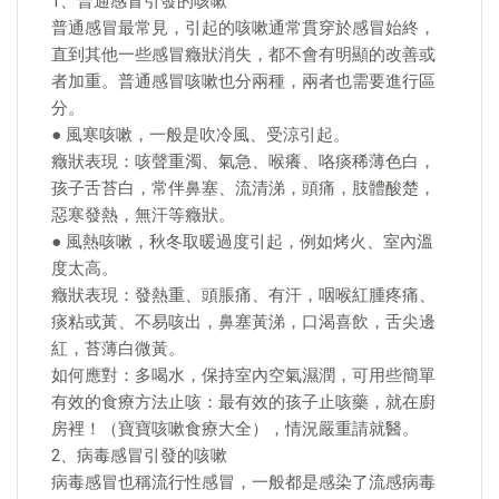
1、普通感冒引發的咳嗽
普通感冒最常見，引起的咳嗽通常貫穿於感冒始終，
直到其他一些感冒癥狀消失，都不會有明顯的改善或
者加重。普通感冒咳嗽也分兩種，兩者也需要進行區
分。
● 風寒咳嗽，一般是吹冷風、受涼引起。
癥狀表現：咳聲重濁、氣急、喉癢、咯痰稀薄色白，
孩子舌苔白，常伴鼻塞、流清涕，頭痛，肢體酸楚，
惡寒發熱，無汗等癥狀。
● 風熱咳嗽，秋冬取暖過度引起，例如烤火、室內溫
度太高。
癥狀表現：發熱重、頭脹痛、有汗，咽喉紅腫疼痛、
痰粘或黃、不易咳出，鼻塞黃涕，口渴喜飲，舌尖邊
紅，苔薄白微黃。
如何應對：多喝水，保持室內空氣濕潤，可用些簡單
有效的食療方法止咳：最有效的孩子止咳藥，就在廚
房裡！（寶寶咳嗽食療大全），情況嚴重請就醫。
2、病毒感冒引發的咳嗽
病毒感冒也稱流行性感冒，一般都是感染了流感病毒