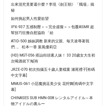
出來混究竟要還什麼？李現《劍王朝》「職場」揭
秘
如何挑起男人性愛欲望
IPX-937 五感制壓＜＜完全虛擬＞＞包覆ASMR 超
幫技巧狂撸自慰協助 「給
ATID-500 姊妹調教 新來的父親、毎天凌辱著我
們…。 松本一香 葉風優莉亞
(HD) MGT-056 搭訕街頭素人妹！ 33 20歲女大生初
次喝酒就下海[有
JRZE-070 初次拍攝五十歲人妻檔案 瀬尾禮子[有碼
中文字幕]
MMUS-061 小惡魔挑逗美少女 花狩舞[有碼中文字
幕]
CHINASES SUB HMN-008 レンタルアイドル～本
物アイドルの裏ルー