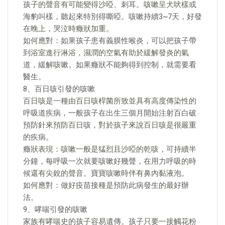
孩子的聲音有可能變得沙啞、刺耳。咳嗽呈犬吠樣或
海豹叫樣，聽起來特別得嘶啞。咳嗽持續3~7天，好發
在晚上，哭泣時癥狀加重。
如何應對：如果孩子患有義膜性喉炎，可以把孩子帶
到浴室進行淋浴，濕潤的空氣有助於緩解發炎的氣
道，緩解咳嗽。如果癥狀不能夠得到控制，就需要看
醫生。
8、百日咳引發的咳嗽
百日咳是一種由百日咳桿菌所致並具有高度傳染性的
呼吸道疾病，一般孩子在出生三個月開始注射百白破
預防針來預防百日咳，對於孩子來說百日咳是很嚴重
的疾病。
癥狀表現：咳嗽一般是猛烈且沙啞的乾咳，可持續半
分鐘，每呼吸一次就要咳嗽好幾聲，在用力呼吸的時
候還有尖銳的聲音。寶寶咳嗽時伴有鼻內黏液泡。
如何應對：做好疫苗接種是預防此病發生的最好辦
法。
9、哮喘引發的咳嗽
家族有哮喘史的孩子容易遺傳。孩子只要一接觸花粉