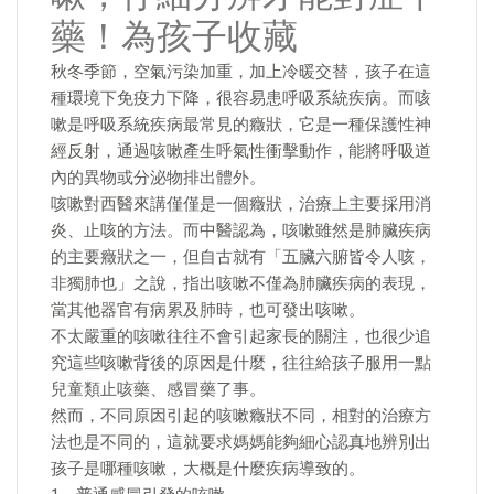
藥！為孩子收藏
秋冬季節，空氣污染加重，加上冷暖交替，孩子在這
種環境下免疫力下降，很容易患呼吸系統疾病。而咳
嗽是呼吸系統疾病最常見的癥狀，它是一種保護性神
經反射，通過咳嗽產生呼氣性衝擊動作，能將呼吸道
內的異物或分泌物排出體外。
咳嗽對西醫來講僅僅是一個癥狀，治療上主要採用消
炎、止咳的方法。而中醫認為，咳嗽雖然是肺臟疾病
的主要癥狀之一，但自古就有「五臟六腑皆令人咳，
非獨肺也」之說，指出咳嗽不僅為肺臟疾病的表現，
當其他器官有病累及肺時，也可發出咳嗽。
不太嚴重的咳嗽往往不會引起家長的關注，也很少追
究這些咳嗽背後的原因是什麼，往往給孩子服用一點
兒童類止咳藥、感冒藥了事。
然而，不同原因引起的咳嗽癥狀不同，相對的治療方
法也是不同的，這就要求媽媽能夠細心認真地辨別出
孩子是哪種咳嗽，大概是什麼疾病導致的。