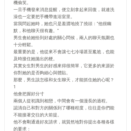
機偷笑。
一旦手機發來消息提醒，便立刻拿起來回復，就連洗
澡也一定要把手機帶進浴室里。
當我問起她時，她也只是羞澀地撓了撓頭："他很幽
默，和他聊天很有趣。"
男生會給她恰到好處的關心問候，兩人的聊天氛圍也
十分輕鬆。
最重要的是，他從來不會讓七七冷場甚至尷尬，也能
及時接住她拋出的梗。
其實女生對男生的好感來得很簡單，它更多的來源於
你對她的是否夠細心與體貼。
那麼，男生該怎樣和女生聊天，才能抓住她的心呢？
1
他會把握好分寸
兩個人從初識到相戀，中間會有一個漫長的過程。
認清自己和對方的關係到了哪種程度，往往是你們能
不能接著交往的大前提。
他不會剛通過好友請求，就貿然地對你提出各種各樣
的要求：