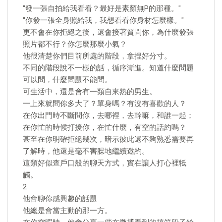
"發一張自拍給我看看？最好是素顏無P的那種。"
"你發一張全身照給我，我想看看你身材怎麼樣。"
更不會在你拒絕之後，還會接著質問你，為什麼發張
照片都不行？你怎麼那麼小氣？
他很清楚你們目前所處的階段，拿捏好分寸。
不同的階段說不一樣的話，循序漸進。知道什麼問題
可以問，什麼問題不能問。
可生活中，還是會有一類自來熟的男生。
一上來就問你多大了？單身嗎？有沒有喜歡的人？
在你出門時不斷問你，去哪裡，去幹嘛，和誰一起；
在你忙的時候打擾你，在忙什麼，有空的話約嗎？
甚至在你明確拒絕幾次，暗示彼此還不夠熟悉需要再
了解時，他還是毫不害臊地繼續邀約。
這類好似查戶口般的聊天方式，實在讓人打心裡牴
觸。
2
他會聊你感興趣的話題
他總是會當主動的那一方。