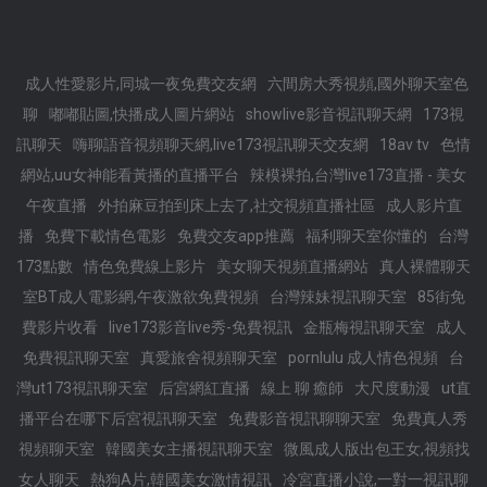
成人性愛影片,同城一夜免費交友網
六間房大秀視頻,國外聊天室色
聊
嘟嘟貼圖,快播成人圖片網站
showlive影音視訊聊天網
173視
訊聊天
嗨聊語音視頻聊天網,live173視訊聊天交友網
18av tv
色情
網站,uu女神能看黃播的直播平台
辣模裸拍,台灣live173直播 - 美女
午夜直播
外拍麻豆拍到床上去了,社交視頻直播社區
成人影片直
播
免費下載情色電影
免費交友app推薦
福利聊天室你懂的
台灣
173點數
情色免費線上影片
美女聊天視頻直播網站
真人裸體聊天
室BT成人電影網,午夜激欲免費視頻
台灣辣妹視訊聊天室
85街免
費影片收看
live173影音live秀-免費視訊
金瓶梅視訊聊天室
成人
免費視訊聊天室
真愛旅舍視頻聊天室
pornlulu 成人情色視頻
台
灣ut173視訊聊天室
后宮網紅直播
線上 聊 癒師
大尺度動漫
ut直
播平台在哪下后宮視訊聊天室
免費影音視訊聊聊天室
免費真人秀
視頻聊天室
韓國美女主播視訊聊天室
微風成人版出包王女,視頻找
女人聊天
熱狗A片,韓國美女激情視訊
冷宮直播小說,一對一視訊聊