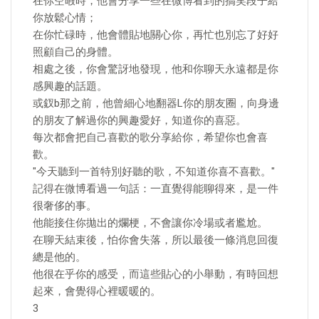
在你空暇時，他會分享一些在微博看到的搞笑段子給
你放鬆心情；
在你忙碌時，他會體貼地關心你，再忙也別忘了好好
照顧自己的身體。
相處之後，你會驚訝地發現，他和你聊天永遠都是你
感興趣的話題。
或釵b那之前，他曾細心地翻器L你的朋友圈，向身邊
的朋友了解過你的興趣愛好，知道你的喜惡。
每次都會把自己喜歡的歌分享給你，希望你也會喜
歡。
"今天聽到一首特別好聽的歌，不知道你喜不喜歡。"
記得在微博看過一句話：一直覺得能聊得來，是一件
很奢侈的事。
他能接住你拋出的爛梗，不會讓你冷場或者尷尬。
在聊天結束後，怕你會失落，所以最後一條消息回復
總是他的。
他很在乎你的感受，而這些貼心的小舉動，有時回想
起來，會覺得心裡暖暖的。
3