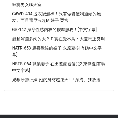
寂寞男女聊天室
CAWD-404 脫衣後超棒！只有做愛便利過頭的炮
友。而且還早洩超M 婊子 栗宮
GS-142 身穿性感內衣的按摩服務！[中文字幕]
翹起渾圓多肉的大ＰＰ實在受不鳥：大隻馬正夯啊
NATR-653 超喜歡舔的嫂子 永原夏樹[有碼中文字
幕]
NSFS-064 職業妻子 在出差處被侵犯2 東條夏[有碼
中文字幕]
兇狠牙套正妹..她的身材超逆天! 「深溝」狂放送