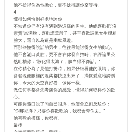
他不捨得你為他擔心，更不捨得讓你空等待。
4
懂得如何恰到好處地誇你
不知道你們有沒有遇到過這樣的男生。他總喜歡把"沒
素質"當洒脫，喜歡講葷段子，甚至喜歡調侃女生腿粗
臉大，還自以為這是幽默風趣。
而那些懂得說話的男生，往往最能討得女生的歡心。
他不會滿口黃腔，更不會在你發自拍時，在評論里公
然吐槽你："妝化得太濃了，臉白得不像話。"
在你精心為了見他打扮時，如果仔細看他的眼睛，你
會發現他眼裡的溫柔都快溢出來了，滿懷愛意地誇讚
你，今天的天空真好看，像你一樣。
做任何事都會先考慮你的感受，懂得如何取得你的歡
心。
可能你隨口說了句自己很胖，他便會立刻反駁你：
"你哪裡胖？只要你喜歡吃的，我都會帶你去。"
他喜歡的模樣，你都有。
最後