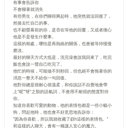
有事會告訴你
不會聊著就消失
有些男生，在你們聊得興起時，他突然就沒回復了，
然後去忙自己的事。
也不顧螢幕前的你，是否在等他的回覆，又或者擔心
他是不是發生什麼事。
這樣的相處，哪怕是再熱絡的關係，也會被等待慢慢
磨淡。
最好的聊天方式大抵是，洗完澡會說我回來了，吃完
飯也會說一聲自己吃完了。
他忙的時候，可能做不到秒回，但也絕不會拖著你的
消息一整天不給你一句回復。
他對你總是很耐心很溫柔，和你說話不自覺地會帶
上"呢""呀"之類的語氣詞，不會用不耐煩的態度對待
你。
知道你喜歡可愛的動物，他的表情包都是一些小貓小
狗，問起他時，他也會不好意思地告訴你：
"因為你喜歡，所以我就收藏了釵h這樣的表情包。"
和這樣的人聊天，會有一種讓人安心的魔力。