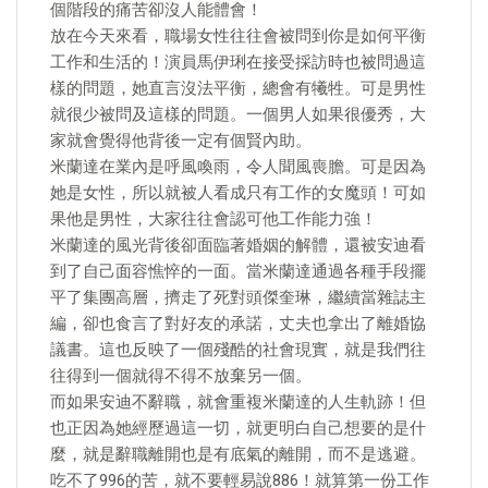
個階段的痛苦卻沒人能體會！
放在今天來看，職場女性往往會被問到你是如何平衡
工作和生活的！演員馬伊琍在接受採訪時也被問過這
樣的問題，她直言沒法平衡，總會有犧牲。可是男性
就很少被問及這樣的問題。一個男人如果很優秀，大
家就會覺得他背後一定有個賢內助。
米蘭達在業內是呼風喚雨，令人聞風喪膽。可是因為
她是女性，所以就被人看成只有工作的女魔頭！可如
果他是男性，大家往往會認可他工作能力強！
米蘭達的風光背後卻面臨著婚姻的解體，還被安迪看
到了自己面容憔悴的一面。當米蘭達通過各種手段擺
平了集團高層，擠走了死對頭傑奎琳，繼續當雜誌主
編，卻也食言了對好友的承諾，丈夫也拿出了離婚協
議書。這也反映了一個殘酷的社會現實，就是我們往
往得到一個就得不得不放棄另一個。
而如果安迪不辭職，就會重複米蘭達的人生軌跡！但
也正因為她經歷過這一切，就更明白自己想要的是什
麼，就是辭職離開也是有底氣的離開，而不是逃避。
吃不了996的苦，就不要輕易說886！就算第一份工作