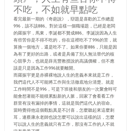
不吃，不如就早點吃
看完最新一期的《奇葩說》，辯題是喜歡的工作總是
996，該不該886。對於這樣一個職場題，已經是老闆
的羅振宇，馬東，李誕都不贊成886。李誕說因為人生
有些苦你是不得不吃的，你在這裡吃不了996的苦，就
算換一個地方，還是吃不了。如果你要886，只能是因
為有了更好的出路，或者是具備了別人無法替代的核
心競爭力，也就是薛兆豐教授說的高議價權，但不應
該是只是因為工作996就要離開。
而羅振宇更是赤裸裸地說人生的意義本來就是工作，
我們這代人不可能將工作與生活徹底地分清楚。就是
工作時間不是996，可是下班後和朋友的一次聚會時可
能會想著能不能積累點新的人脈，回家了會看看工作
群里有沒有漏掉的事情，這就是我們這代人的宿命。
當時覺得他這個觀點真是不討喜，怎麼聽起來這麼刺
耳，連蔡康永老師也說怎麼可以說出這樣的話，怎麼
可以說人生的意義就只有工作，那沒有工作的人不就