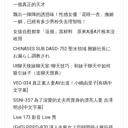
一個真正的天才
飄出一陣陣的誘惑味！性感女優「花咲一杏」撫媚
一躺，已經有多少男粉失去理智啦！
女孩自慰都拿「這個」當材料 原來A漫A片根本沒
啥用
CHINASES SUB DASD-752 聖水領域 難癖社長に
お漏らし調教され
Ut聊天辣妹聊天室-聊天技巧：和妹子聊天中如何
吸引妹子（送聊天寶典）
VEO-034 真正素人妻AV出道！小嶋由里子[有碼中
文字幕]
SSNI-357 為了深愛的丈夫而賣身的漂亮人妻 吉澤
明步[中文字幕]
Live 173 影音 Live 秀
(FHD) PPPD-870 讓人生氣女上司時間停止瘋狂搓