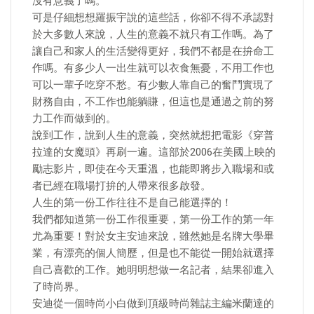
沒有意義了嗎。
可是仔細想想羅振宇說的這些話，你卻不得不承認對
於大多數人來說，人生的意義不就只有工作嗎。為了
讓自己和家人的生活變得更好，我們不都是在拚命工
作嗎。有多少人一出生就可以衣食無憂，不用工作也
可以一輩子吃穿不愁。有少數人靠自己的奮鬥實現了
財務自由，不工作也能躺賺，但這也是通過之前的努
力工作而做到的。
說到工作，說到人生的意義，突然就想把電影《穿普
拉達的女魔頭》再刷一遍。這部於2006在美國上映的
勵志影片，即使在今天重溫，也能即將步入職場和或
者已經在職場打拚的人帶來很多啟發。
人生的第一份工作往往不是自己能選擇的！
我們都知道第一份工作很重要，第一份工作的第一年
尤為重要！對於女主安迪來說，雖然她是名牌大學畢
業，有漂亮的個人簡歷，但是也不能從一開始就選擇
自己喜歡的工作。她明明想做一名記者，結果卻進入
了時尚界。
安迪從一個時尚小白做到頂級時尚雜誌主編米蘭達的