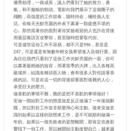
優秀助理，一路成長，讓人們看到了她的努力，勇
氣，和不服輸的勁頭。電影向我們展示了這個圈子的
殘酷，高強度的工作節奏，隨時待命，犧牲個人生
活。你每天光鮮亮麗的外表下裹著一顆疲憊不堪的
心。那些當著你的面對著你笑臉相迎的人也許在背後
用最惡毒語言攻擊你，甚至隨時想要取代你。
可是儘管這份工作不容易，都不只是996，甚至是
247，可是還是有無數年輕女孩希望進入這個行業。因
為往往我們只看到了這份工作光鮮亮麗的一面，你可
以畫著最精緻的妝容，用著當季的大牌，出入各種高
級場所，結識各種頭面人物，會有很多人對你說著恭
維的話。可是在這一切的背後卻要面對複雜的人心，
承受巨大的壓力。
做喜歡的事情不難，難的是把不喜歡的事情做好！
安迪一開始對工作的態度就是反正做滿了一年後就辭
職，所以對於工作並非那麼用心和主動。後來安迪意
識到如果以這樣的狀態來工作，是不可能順利做滿一
年的。如果以一個失敗者的姿態離開，那肯定也會影
響找下一份工作。所以她開始主動改變自己，越來越