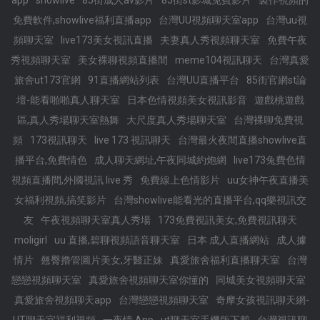
app
showlive
85街成人av影片
85街st影城免費影片
製作視頻的
免費軟件,showlive福利直播app
台灣UU視頻聊天室app
台灣uu視
頻聊天室
live173美女視訊直播
夫妻真人秀視頻聊天室
免費午夜
秀視頻聊天室
美女裸聊視頻直播間
meme104視訊聊天
台灣真愛
旅舍ut173官網
91直播網站列表
台灣UU直播平台
85街官網st論
壇-能看啪啪真人聊天室
日本色情視頻美女視訊影音
遊戲桃遊戲
區,真人秀場聊天室熱舞
大尺度真人秀場聊天室
台灣裸聊免費視
頻
173視訊聊天
live 173 視訊聊天
台灣最火夜間直播showlive直
播平台,免費情色
成人聊天網址,午夜同城約炮網
live173兔費色情
視頻直播間,外國視訊 live 秀
免費線上色情影片
uu女神午夜直播美
女福利視頻,搞笑影片
台灣showlive能看光的直播平台,qq樂視訊交
友
午夜視頻聊天室真人秀場
173免費視訊美女,免費視訊聊天
moligirl
uu 直播,碧聊視頻語音聊天室
日本 成人直播網站
成人據
情片
翹臀擼管圖片美女,牙醫正妹
真愛旅舍福利直播聊天室
台灣
戀戀視頻聊天室
真愛旅舍視頻聊天室你懂的
同城美女視頻聊天室
真愛旅舍視頻聊天app
台灣戀戀視頻聊天室
奇摩女孩視訊聊天網-