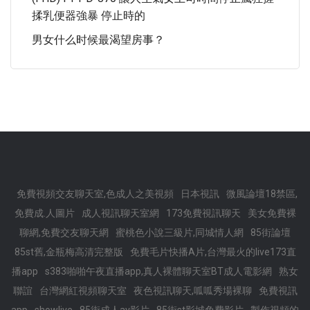
揉乳便器強暴 停止時的
男女什么时候最渴望房事？
免費視頻交友聊天室,色成人之美視頻
日本視訊
微風論壇18禁區,
免費成.人圖片
成人視訊聊天室網
173免費視訊聊天
美女免費裸
聊網,免費交友聊天網
蜜桃色小說三級片,同城情人網
85街論壇
85st舊,金瓶梅高清完整版
免費毛片快播A片,台灣最火的live173直
播app
s383啪啪午夜直播app,真人裸體聊天室BT成人電影網
熟女
聯誼
台灣網紅視頻聊天室
夜色視訊聊天,呱呱秀場裸聊
免費視訊