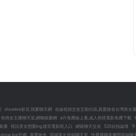
室
showlive影音,我要聊天網
在線視頻交友互動社區,真愛旅舍台灣美女
色情女主播聊天室,網聊娛樂網
a片免費線上看,成人色情電影免費下載
用直播
視訊美女戀愛ing,後宮電影院入口
網路聊天交友
520自拍論壇
手
3-show live官網
真愛旅舍
同城美女視頻聊天室
性愛裸聊直播間視頻聊