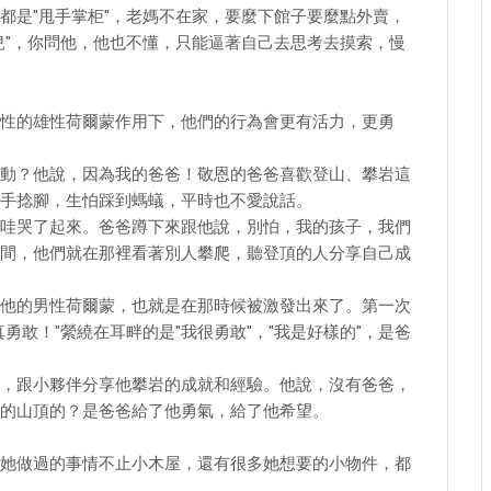
都是"甩手掌柜"，老媽不在家，要麼下館子要麼點外賣，
兒"，你問他，他也不懂，只能逼著自己去思考去摸索，慢
性的雄性荷爾蒙作用下，他們的行為會更有活力，更勇
動？他說，因為我的爸爸！敬恩的爸爸喜歡登山、攀岩這
手捻腳，生怕踩到螞蟻，平時也不愛說話。
哇哭了起來。爸爸蹲下來跟他說，別怕，我的孩子，我們
間，他們就在那裡看著別人攀爬，聽登頂的人分享自己成
他的男性荷爾蒙，也就是在那時候被激發出來了。第一次
勇敢！"縈繞在耳畔的是"我很勇敢"，"我是好樣的"，是爸
，跟小夥伴分享他攀岩的成就和經驗。他說，沒有爸爸，
的山頂的？是爸爸給了他勇氣，給了他希望。
她做過的事情不止小木屋，還有很多她想要的小物件，都