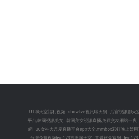
UT聊天室福利視頻
showlive視訊聊天網
后宮視訊聊天
平台,韓國視訊美女
韓國美女視訊直播,免費交友網站一夜
網
uu女神大尺度直播平台app大全,mmbox彩虹晚上禁
台灣免費視頻live173直播聊天室
真愛旅舍官網
live17