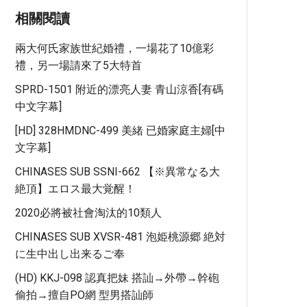
相關閱讀
兩大何氏家族世紀婚禮，一場花了10億彩
禮，另一場請來了5大特首
SPRD-1501 附近的漂亮人妻 青山涼香[有碼
中文字幕]
[HD] 328HMDNC-499 美緒 已婚家庭主婦[中
文字幕]
CHINASES SUB SSNI-662 【※異常なる大
絶頂】エロス最大覚醒！
2020必將被社會淘汰的10類人
CHINASES SUB XVSR-481 泡姫桃源郷 絶対
に生中出し出来るご奉
(HD) KKJ-098 認真把妹 搭訕→外帶→幹砲
偷拍→擅自PO網 型男搭訕師