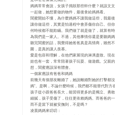
媽媽常常會說，女孩子搗鼓那些幹什麼？就該文文
一起做，她想要做的物件，最後拿給媽媽看。
閨蜜開始不懂，為什麼媽媽不讓我做這些，我最後
讓你做這些，其實是怕過程中會弄傷你自己。但你
何時候都不能欺瞞。我們做了就是做了，就算有時
為我們是一家人。不過，其他事情你還是要聽媽媽
聽完閨蜜的話，我覺得她爸爸真是高情商，雖然不
圍，是真的讓人羨慕。
愛是包容和理解，在他們家展現的淋漓盡致。現在
娃也有一套，常常陪著孩子玩耍、做遊戲。父親的
想，閨蜜應該深有體會。
一個家應該有爸爸和媽媽
前幾天有個朋友離婚了，她說離婚對她的打擊都沒
媽"。是啊，不論什麼時候，我們都不能替代對方
孩子從小跟爸爸長大，能習得更多的是獨立、勇敢
細膩，孩子受傷了，往往更依賴媽媽。而爸爸的一句
而不是當下就被安撫到，不是嗎？
凌晨媽媽來叨叨：