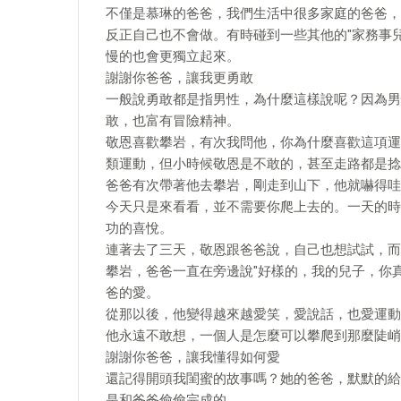
不僅是慕琳的爸爸，我們生活中很多家庭的爸爸，
反正自己也不會做。有時碰到一些其他的"家務事
慢的也會更獨立起來。
謝謝你爸爸，讓我更勇敢
一般說勇敢都是指男性，為什麼這樣說呢？因為男
敢，也富有冒險精神。
敬恩喜歡攀岩，有次我問他，你為什麼喜歡這項運
類運動，但小時候敬恩是不敢的，甚至走路都是捻
爸爸有次帶著他去攀岩，剛走到山下，他就嚇得哇
今天只是來看看，並不需要你爬上去的。一天的時
功的喜悅。
連著去了三天，敬恩跟爸爸說，自己也想試試，而
攀岩，爸爸一直在旁邊說"好樣的，我的兒子，你真
爸的愛。
從那以後，他變得越來越愛笑，愛說話，也愛運動
他永遠不敢想，一個人是怎麼可以攀爬到那麼陡峭
謝謝你爸爸，讓我懂得如何愛
還記得開頭我閨蜜的故事嗎？她的爸爸，默默的給
是和爸爸偷偷完成的。