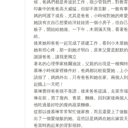
候，爸媽們都是奔波於工作，很少管我們，對教育
印象中的爸爸高大威猛，但卻不善言辭，一般有事
媽的呵護下成長，尤其是爸爸，小時候對她的疼愛
她說有次自己想要給洋娃娃搭一個小房子，但自己
板子，開始給她做。一下午，木屑滿天飛，看著爸
給。
後來她和爸爸一起完成了搭建工作，看到小木屋她
她有些心疼，那一刻她才明白，原來父愛是默默的
謝謝爸爸，讓我更獨立
著名的心理學家格爾迪說，父親的出現是一種獨特
慕琳小時候家裡條件好，爸媽都比較寵愛她，上小
請假了，媽媽外出，只有爸爸和她在家。兩個人到
起餓上一天吧！
慕琳覺得爸爸很不靠譜，後來爸爸提議，去菜市場
琳在前，買了瘦肉、青菜、麵條。回到家後兩個人
他吃過最好吃的瘦肉蔬菜麵條。
從那以後慕琳常常幫忙做家務，而且還愛上了做飯
出了一個愛做飯的她。這些話是媽媽在她出嫁當天
爸當時跑起來的背影很帥。