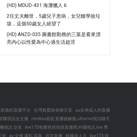
(HD) MDUD-431 海灘獵人 6
2任丈夫離世，5歲兒子患病，女兒輟學撿垃
圾，這個50歲女人絕望了
(HD) ANZD-035 圖書館勤務的三葉是看來漂
亮內心以性愛為中心過生活超淫
最刺激的直播平台
台灣真愛旅舍聊天室
uu女神成人的直播
韓國視訊女主播
mmbox彩虹直播破解版,uthome視訊聊天
機視訊 交友
live173兔費色情視頻直播間,外國視訊 live 秀
天室
av 女優 露點 寫真
后宮直播
韓國成人片
live173 視