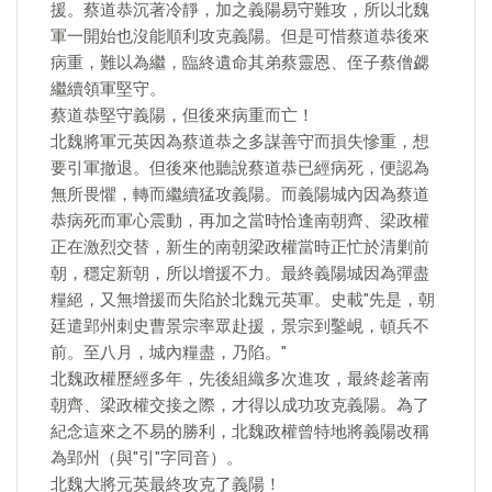
援。蔡道恭沉著冷靜，加之義陽易守難攻，所以北魏
軍一開始也沒能順利攻克義陽。但是可惜蔡道恭後來
病重，難以為繼，臨終遺命其弟蔡靈恩、侄子蔡僧勰
繼續領軍堅守。
蔡道恭堅守義陽，但後來病重而亡！
北魏將軍元英因為蔡道恭之多謀善守而損失慘重，想
要引軍撤退。但後來他聽說蔡道恭已經病死，便認為
無所畏懼，轉而繼續猛攻義陽。而義陽城內因為蔡道
恭病死而軍心震動，再加之當時恰逢南朝齊、梁政權
正在激烈交替，新生的南朝梁政權當時正忙於清剿前
朝，穩定新朝，所以增援不力。最終義陽城因為彈盡
糧絕，又無增援而失陷於北魏元英軍。史載"先是，朝
廷遣郢州刺史曹景宗率眾赴援，景宗到鑿峴，頓兵不
前。至八月，城內糧盡，乃陷。"
北魏政權歷經多年，先後組織多次進攻，最終趁著南
朝齊、梁政權交接之際，才得以成功攻克義陽。為了
紀念這來之不易的勝利，北魏政權曾特地將義陽改稱
為郢州（與"引"字同音）。
北魏大將元英最終攻克了義陽！