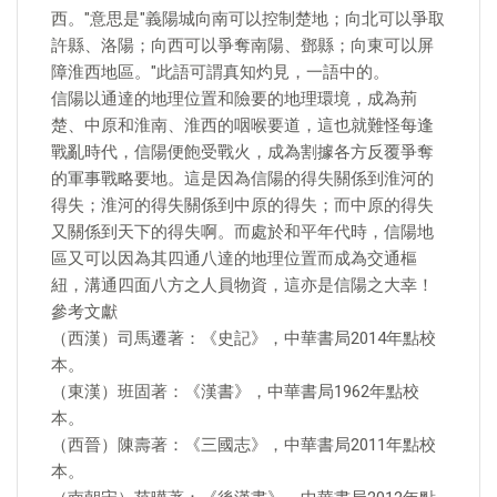
西。"意思是"義陽城向南可以控制楚地；向北可以爭取
許縣、洛陽；向西可以爭奪南陽、鄧縣；向東可以屏
障淮西地區。"此語可謂真知灼見，一語中的。
信陽以通達的地理位置和險要的地理環境，成為荊
楚、中原和淮南、淮西的咽喉要道，這也就難怪每逢
戰亂時代，信陽便飽受戰火，成為割據各方反覆爭奪
的軍事戰略要地。這是因為信陽的得失關係到淮河的
得失；淮河的得失關係到中原的得失；而中原的得失
又關係到天下的得失啊。而處於和平年代時，信陽地
區又可以因為其四通八達的地理位置而成為交通樞
紐，溝通四面八方之人員物資，這亦是信陽之大幸！
參考文獻
（西漢）司馬遷著：《史記》，中華書局2014年點校
本。
（東漢）班固著：《漢書》，中華書局1962年點校
本。
（西晉）陳壽著：《三國志》，中華書局2011年點校
本。