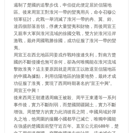
遏制了楚國的追擊步伐，申伯從此便定居於信陽地
區。後來周宣王對淮河一帶的蠻夷用兵，命令召穆公
領軍征討，此戰一舉消滅了淮河一帶的冉、翼、鈴、
達四個部落首領，俘虜大量蠻夷和財物，而後周宣王
又親率大軍與淮河流域的徐國交戰，雙方於淮河沿岸
激戰，最終周國戰勝徐國，成功征服了淮河一帶的蠻
夷。
周宣王在西北地區同姜戎作戰時接連失利，對南方楚
國的不斷侵擾也無可奈何，卻為何唯獨能在淮河流域
擊敗淮夷？這主要原因就是周宣王以敗退至信陽地區
的申國為據點，利用信陽地區的險要地勢，最終才成
功征服了淮夷，實現了西周時期著名的"宣王中興"。
周宣王中興！
後來西周王朝遭遇周幽王被殺、周平王東遷等一系列
事件後，實力不斷削弱，而楚國開疆闢土，實力不斷
增強。周楚雙方的實力此消彼長之間，申國局域於彈
丸之地，他周圍的撮爾小國都早已滅亡，唯獨申國能
在強盛的楚國面前堅守近百年。直至公元前688年，楚