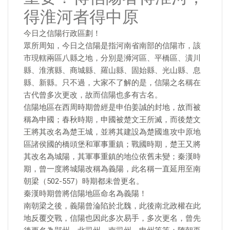
得淮河者得中原
今日之信陽行政區劃！
眾所周知，今日之信陽是指河南省南部的信陽市，該
市現轄兩區八縣之地，分別是浉河區、平橋區、潢川
縣、淮濱縣、商城縣、羅山縣、固始縣、光山縣、息
縣、新縣。只不過，大家不了解的是，信陽之名稱在
古代曾多次更改，故而信陽也多有古名。
信陽地區在西周時期曾經是申伯姜誠的封地，故而被
稱為申國；春秋時期，申國被楚文王所滅，而後楚文
王將其改名為楚王城，並將其建設為楚國進攻中原地
區諸侯國的橋頭堡和軍事重鎮；戰國時期，楚王又將
其改名為城陽，其軍事重鎮的地位依舊未變；秦漢時
期，曾一度將城陽改稱為義陽，此名稱一直延用至南
朝梁（502-557）時期都未曾更名。
秦漢時期曾將信陽地區命名為義陽！
南朝梁之後，義陽曾淪陷於北魏，此後南北政權在此
地反覆交戰，信陽也因此多次易手，多次更名，曾先