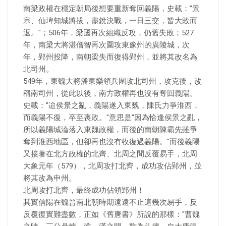
南梁政權在穩定朝局後想要重新奪回義陽，史載："景
宗、仙琕知城將拔，盡銳決戰，一日三交，皆大敗而
返。"；506年，梁國再次組織反攻，仍舊失敗；527
年，南梁大將湛僧智再次圍攻東豫州的廣陵城，次
年，郢州投降，南朝梁失而復得郢州，並將其改名為
北司州。
549年，東魏大將潘東樂領兵圍攻北司州，攻克後，改
稱南司州，從此以後，南方政權再也沒有奪回義陽。
史載："迨侯景之亂，義陽遂入東魏，陳氏力爭淮西，
而義陽不復，卒至喪敗。"意思是"因為恰逢侯景之亂，
所以義陽城淪落入東魏政權，而後的南朝陳霸先雖爭
奪到淮西地區，但卻再也沒有收復過義陽。"而後義陽
又接著在北方政權的北齊、北周之間反覆易手，北周
大象元年（579），北周攻打北齊，成功攻佔郢州，並
將其改為申州。
北周攻打北齊，最終成功佔領郢州！
其實信陽在魏晉南北朝時期遠遠不止這幾次易手，反
反覆復實難盡數，正如《舊唐書》所說的那樣："曹魏