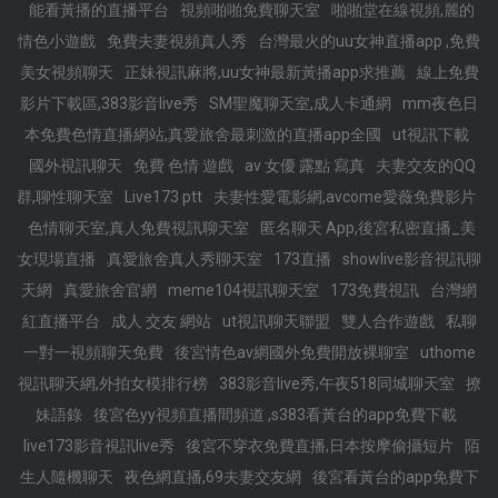
能看黃播的直播平台
視頻啪啪免費聊天室
啪啪堂在線視頻,麗的
情色小遊戲
免費夫妻視頻真人秀
台灣最火的uu女神直播app ,免費
美女視頻聊天
正妹視訊麻將,uu女神最新黃播app求推薦
線上免費
影片下載區,383影音live秀
SM聖魔聊天室,成人卡通網
mm夜色日
本免費色情直播網站,真愛旅舍最刺激的直播app全國
ut視訊下載
國外視訊聊天
免費 色情 遊戲
av 女優 露點 寫真
夫妻交友的QQ
群,聊性聊天室
Live173 ptt
夫妻性愛電影網,avcome愛薇免費影片
色情聊天室,真人免費視訊聊天室
匿名聊天 App,後宮私密直播_美
女現場直播
真愛旅舍真人秀聊天室
173直播
showlive影音視訊聊
天網
真愛旅舍官網
meme104視訊聊天室
173免費視訊
台灣網
紅直播平台
成人 交友 網站
ut視訊聊天聯盟
雙人合作遊戲
私聊
一對一視頻聊天免費
後宮情色av網國外免費開放裸聊室
uthome
視訊聊天網,外拍女模排行榜
383影音live秀,午夜518同城聊天室
撩
妹語錄
後宮色yy視頻直播間頻道 ,s383看黃台的app免費下載
live173影音視訊live秀
後宮不穿衣免費直播,日本按摩偷攝短片
陌
生人隨機聊天
夜色網直播,69夫妻交友網
後宮看黃台的app免費下