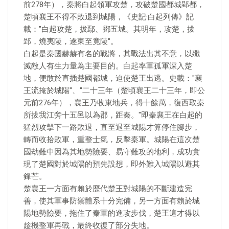
前278年），秦將白起領軍攻楚，攻破楚國都城郢都，
楚頃襄王不得不敗退到城陽，《史記·白起列傳》記
載："白起攻楚，拔鄢、鄧五城。其明年，攻楚，拔
郢，燒夷陵，遂東至竟陵"。
白起是秦國赫赫有名的戰將，其戰法出其不意，以殲
滅敵人有生力量為主要目的。白起率軍孤軍深入楚
地，便敢於直插楚國都城，迫使楚王出逃。史載："襄
王流掩於城陽"、"二十三年（楚頃襄王二十三年，即公
元前276年），襄王乃收東地兵，得十餘萬，復西取秦
所拔我江旁十五邑以為郡，距秦。"即秦襄王在白起的
猛烈攻擊下一路敗退，直至退至城陽才算停住腳步，
轉而收拾敗軍，重整士氣，反擊秦軍。城陽在這次楚
國劫難中因為其地勢險要、易守難攻的地利，成功實
現了楚國對於城陽的預先設想，即外難入城陽以避其
鋒芒。
楚襄王一方面有賴於歷代楚王對城陽的不斷建造完
善，使其軍事防禦體系十分完備，另一方面有賴於城
陽地勢險要，拖住了秦軍的進攻步伐，楚王這才得以
趁機整軍再戰，最終收復了部分失地。