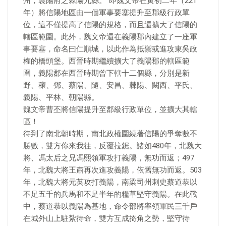
州，襄陽府之棘陽九縣。"即魏文帝在黃初二年（221
年）將信陽地區由一個軍事要塞提升至郡級行政單
位，這不僅提高了信陽的規格，而且還擴大了信陽的
轄區範圍。此外，魏文帝還在義陽郡內建立了一座軍
事要塞，命名曰仁順城，以此作為抵禦或進攻東吳政
權的橋頭堡。西晉時期繼續擴大了義陽郡的轄區範
圍，義陽郡在西晉時期曾下轄十二個縣，分別是新
野、穰、鄧、蔡陽、隨、安昌、棘陽、闕西、平氏、
義陽、平林、朝陽縣。
魏文帝曹丕將信陽提升至郡級行政單位，並擴大其轄
區！
待到了南北朝時期，南北政權圍繞著信陽的爭奪數不
勝數，雙方你來我往，反覆拉鋸。諸如480年，北魏大
將、馮太后之兄馮熙領軍攻打義陽，無功而返；497
年，北魏大將王肅再次進攻義陽，依舊無功而返。503
年，北魏大將元英攻打義陽，南梁司州刺史蔡道恭以
不足五千的兵馬和不足半年的糧草堅守義陽。在此戰
中，蔡道恭以義陽為基地，命令部將率領軍民三千戶
在城外山上駐紮待命，雙方互成掎角之勢，堅守待