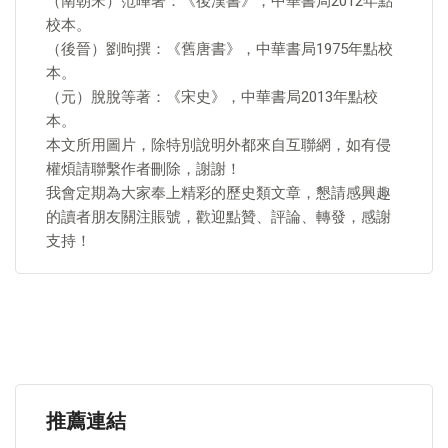
（南朝宋）范曄著：《後漢書》，中華書局2012年點
校本。
（後晉）劉昫撰：《舊唐書》，中華書局1975年點校
本。
（元）脫脫等著：《宋史》，中華書局2013年點校
本。
本文所用圖片，除特別說明外都來自互聯網，如有侵
權煩請聯繫作者刪除，謝謝！
我會定期為大家奉上精彩的歷史類文章，懇請感興趣
的讀者朋友關注賬號，歡迎點贊、評論、轉發，感謝
支持！
推薦連結