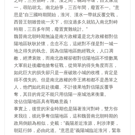
之時，三分鼎峙，淮、漢之間，鞠為斗壞，自太康混
一，尋陷胡戈。南北紛爭，三百年間，廢置不一。"意
思是"自三國時期開始，淮河、漢水一帶就反覆交戰，
西晉王朝雖曾統一天下，但沒過多久就陷入南北對峙
時期，三百多年間，廢置實難統計。"
魏晉南北朝時期無論是南方政權還是北方政權都對信
陽地區耿耿於懷，念念不忘，這絕對不僅是對一城一
地之得失的執念。因為信陽地區飽經戰火，人口凋
敝，經濟衰敗，而南北政權卻都對信陽地區不惜數萬
大軍前赴後繼地搶奪征戰，從簡單的得失角度而言，
如此巨大的損失卻只是一座破敗小城的收穫，肯定是
得不償失的。但是南北政權的帝王將相都不是愚笨之
人，他們如此前赴後繼、不計後果地對信陽反覆爭
奪，其目的肯定不能只用信陽一座城池來衡量。
攻佔信陽地區具有戰略意義！
事實上，後世的宋金時期也是隔著淮河對峙，雙方你
來我往，彼此爭奪信陽地區，這和魏晉南北朝時期的
政局倒頗為相似，史載："義陽差近淮源，利涉津要，
朝廷行師，必由此道。"意思是"義陽城臨近淮河，緊靠