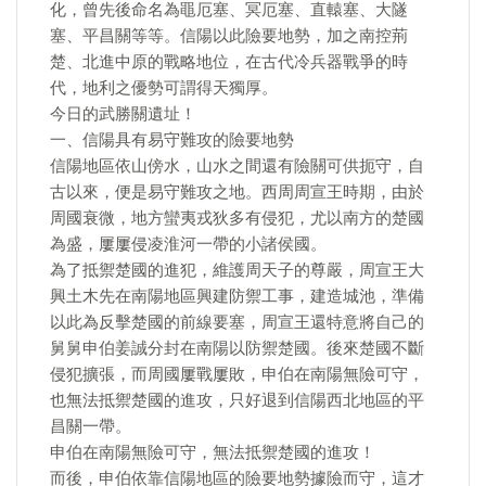
化，曾先後命名為黽厄塞、冥厄塞、直轅塞、大隧
塞、平昌關等等。信陽以此險要地勢，加之南控荊
楚、北進中原的戰略地位，在古代冷兵器戰爭的時
代，地利之優勢可謂得天獨厚。
今日的武勝關遺址！
一、信陽具有易守難攻的險要地勢
信陽地區依山傍水，山水之間還有險關可供扼守，自
古以來，便是易守難攻之地。西周周宣王時期，由於
周國衰微，地方蠻夷戎狄多有侵犯，尤以南方的楚國
為盛，屢屢侵凌淮河一帶的小諸侯國。
為了抵禦楚國的進犯，維護周天子的尊嚴，周宣王大
興土木先在南陽地區興建防禦工事，建造城池，準備
以此為反擊楚國的前線要塞，周宣王還特意將自己的
舅舅申伯姜誠分封在南陽以防禦楚國。後來楚國不斷
侵犯擴張，而周國屢戰屢敗，申伯在南陽無險可守，
也無法抵禦楚國的進攻，只好退到信陽西北地區的平
昌關一帶。
申伯在南陽無險可守，無法抵禦楚國的進攻！
而後，申伯依靠信陽地區的險要地勢據險而守，這才