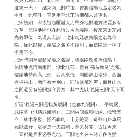
後更名為郢州、北司州、南司州、申州等等；隋朝再
度統一天下，結束南北對峙後，曾將信陽地區定名為
申州，此稱呼一直延用至北宋時期都未曾更名。
北宋初期，宋太祖趙匡胤大刀闊斧地對地方政區多有
改革，信陽地區也在此時改名為義陽；後來宋太宗趙
光義即位，為避其名諱，北宋朝廷改義陽之名為信
陽，從此以後，義陽之名多不復用，而信陽這一稱呼
沿用至今。
北宋時期為避趙光義之名諱，將義陽改名為信陽！
信陽地處河南南部、湖北北部，素有"鄂首豫尾"之稱。
信陽地勢南高北低，西高東低，周圍群山環繞，西面
有桐柏山，南面有大別山，同時緊鄰淮河，而且山水
之間還另有險關扼守要塞，其中尤以"義陽三關"天下聞
名。
所謂"義陽三關是指黃峴關（也稱九陽關）、平靖關、
武陽關（也稱武勝關）。三關兩側巍峨峻岭、峰巒聳
立、林木蔥鬱、怪石嶙峋，十分險要，這些山路車馬
難以並行，堪稱是一夫當關，萬夫莫開，古往今來，
一直都是兵家必爭之地。三關之名在古時亦多有變