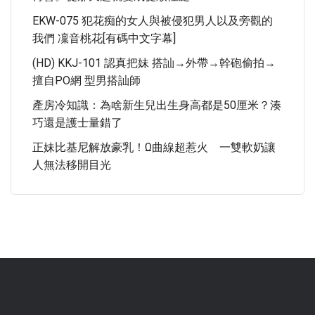
EKW-075 犯花痴的女人與被侵犯男人以及旁觀的
我們 凜音桃花[有碼中文字幕]
(HD) KKJ-101 認真把妹 搭訕→外帶→幹砲偷拍→
擅自PO網 型男搭訕師
產房冷知識：為啥新生兒出生身高都是50厘米？湊
巧還是護士量錯了
正妹比基尼解放豪乳！ω曲線超惹火 一雙軟奶讓
人無法移開目光