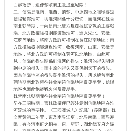
白起攻楚，迫使楚頃襄王敗退至城陽！
二、信陽是淮南、淮西、荊楚、中原四地之咽喉要道
信陽緊鄰淮河，與淮河關係十分密切，而淮河在魏晉
南北朝時期，一向是南北雙方反覆拉鋸交戰的主要戰
場。北方政權強盛則能渡過淮河，進入湖北、安徽、
江蘇等地區，將南方政許可權制在長江以南地區；南
方政權強盛則能渡過淮河，收復河南、山東、安徽等
地區，將北方政許可權制在黃河以北地區。由此可
見，信陽的得失關係到淮河的得失；淮河的得失關係
到中原的得失；而中原的得失又關係到天下的得失。
因為信陽地區的得失關乎淮河的得失，所以魏晉南北
朝時期南北政權往往會圍繞信陽地區反覆爭奪，信陽
地區也因此飽經戰火併反覆易手。
魏晉南北朝期間往往會圍繞信陽地區反覆爭奪！
早在三國時期，曹魏政權便已經注意到信陽地區在淮
河流域的重要性。《三國疆域志》記載"（義陽郡）魏
文帝黃初二年置，東及南界江夏，北界南陽，西界襄
陽，有今河南府之桐柏、唐、新野，湖北德安府之隨