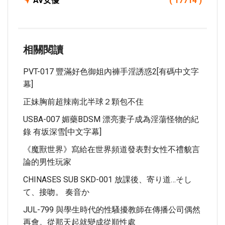
AV女優
( 17714 )
相關閱讀
PVT-017 豐滿好色御姐內褲手淫誘惑2[有碼中文字
幕]
正妹胸前超辣南北半球２顆包不住
USBA-007 媚藥BDSM 漂亮妻子成為淫蕩怪物的紀
錄 有坂深雪[中文字幕]
《魔獸世界》寫給在世界頻道發表對女性不禮貌言
論的男性玩家
CHINASES SUB SKD-001 放課後、寄り道…そし
て、接吻。 奏音か
JUL-799 與學生時代的性騷擾教師在傳播公司偶然
再會。從那天起就變成從順性處