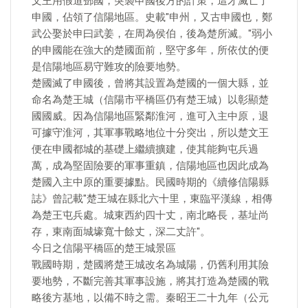
文王用假道鄧國，突襲申國後方的計策，這才滅亡了
申國，佔領了信陽地區。史載"申州，又古申國也，鄭
武公娶於申曰武姜，在周為侯伯，後為楚所滅。"弱小
的申國能在強大的楚國面前，堅守多年，所依仗的便
是信陽地區易守難攻的險要地勢。
楚國滅了申國後，曾將其設置為楚國的一個大縣，並
命名為楚王城（信陽市平橋區仍有楚王城）以彰顯楚
國國威。因為信陽地區緊鄰淮河，進可入主中原，退
可據守淮河，其軍事戰略地位十分突出，所以楚文王
便在申國都城的基礎上繼續擴建，使其能夠屯兵過
萬，成為堅固險要的軍事重鎮，信陽地區也因此成為
楚國入主中原的重要據點。民國時期的《續修信陽縣
誌》曾記載"楚王城在縣北六十里，東臨平漢線，相傳
為楚王屯兵處。城東西約四十丈，南北略長，基址尚
存，東南面城壕寬十餘丈，深二丈許"。
今日之信陽平橋區的楚王城景區
戰國時期，楚國將楚王城改名為城陽，仍舊利用其險
要地勢，不斷完善其軍事設施，將其打造為楚國的戰
略後方基地，以備不時之需。秦昭王二十九年（公元