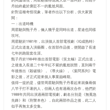
的輿論環境，周星馳獲得億萬大眾一致叫好，而甄子
丹始終處於褒貶不一的尷尬局面。
針對這種奇怪現象，筆者作出以下分析，供大家賞
閱：
一：出道時機
周星馳與甄子丹，倆人幾乎是同時出道，星途也同樣
坎坷。
周星馳於1981年，出演個人首部電視劇《IQ成熟時》
正式出道進入演藝圈，在首部作品後，便開啟了長達
七年的跑龍套生涯。
甄子丹於1984年推出首部電影《笑太極》正式出道，
之後進入長達二十年半紅不紫的尷尬狀態，直到兩千
年後推出《殺破狼》，《導火線》，《葉問系列》電
影之後，才正式迎來個人事業巔峰期。
值得一提的是，儘管周星馳與甄子丹看起來就像兩個
八竿子打不著的人，但兩人也有過兩次合作，他們於
1988年共同出演過兩部電視劇，劇名分別是《無冕急
先鋒》和《刑警本色》，自此兩部作品之後，此二人
似乎再無太多交集。