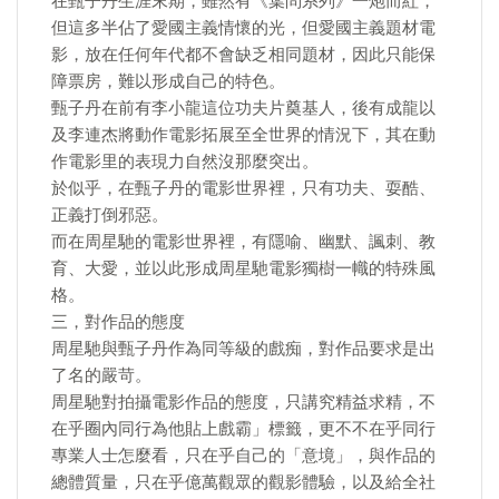
在甄子丹生涯末期，雖然有《葉問系列》一炮而紅，
但這多半佔了愛國主義情懷的光，但愛國主義題材電
影，放在任何年代都不會缺乏相同題材，因此只能保
障票房，難以形成自己的特色。
甄子丹在前有李小龍這位功夫片奠基人，後有成龍以
及李連杰將動作電影拓展至全世界的情況下，其在動
作電影里的表現力自然沒那麼突出。
於似乎，在甄子丹的電影世界裡，只有功夫、耍酷、
正義打倒邪惡。
而在周星馳的電影世界裡，有隱喻、幽默、諷刺、教
育、大愛，並以此形成周星馳電影獨樹一幟的特殊風
格。
三，對作品的態度
周星馳與甄子丹作為同等級的戲痴，對作品要求是出
了名的嚴苛。
周星馳對拍攝電影作品的態度，只講究精益求精，不
在乎圈內同行為他貼上戲霸」標籤，更不不在乎同行
專業人士怎麼看，只在乎自己的「意境」，與作品的
總體質量，只在乎億萬觀眾的觀影體驗，以及給全社