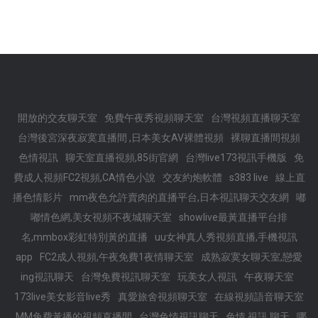
開放的交友聊天室
免費午夜秀視頻聊天室
台灣視頻直播聊天室
台灣後宮深夜寂寞直播間 ,日本美女AV裸體視頻
裸聊直播間視頻
色情視訊
聊天室直播視頻,85街官網
台灣live173視訊手機版
免
費成人視頻FC2視頻,CA情色小說
交友約炮軟體
s383 live
線上直
播色情影片
mm夜色允許賣肉的直播平台,日本視訊聊天交友網
嘟
嘟情色網,美女視頻不夜城聊天室
showlive最黃直播平台排
名,mmbox彩虹特別黃的直播
uu女神真人秀視頻直播,手機視訊
app
FC2成人視頻,午夜免費1夜情聊天室
成熟寂寞女聊天室,戀愛
ing視訊聊天
台灣免費視訊聊天室
玩美女人視訊
午夜聊天室
173live美女影音live秀
真愛旅舍視頻聊天室
在線視頻語音聊天室
MM兔費黃播的視頻直播間
台灣色情視訊聊天
色情 視訊 聊天
哪