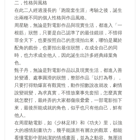
二，性格與風格
在此二人經過漫長的「跑龍套生涯」考驗之後，誕生
出兩種不同的個人性格與作品風格。
周星馳，無論是對電影作品與現實生活，都進入「一
根筋」狀態，只要是自己認準了的最佳鏡頭，不惜得
罪全天下，也要按照自己的意境拍出來，哪怕是屬於
配角的戲份，也要拍出最佳狀態，在成全自己的同
時，也力求成全他人，因此誕生出許多經典綠葉角
色。
甄子丹，無論是對電影作品以及現實生活，都進入善
於變通、處事圓滑的狀態，整部作品「以打為尊」，
只要打得勁爆富有觀賞性，動作招數說改就改，劇情
說變就變，為求真實，不惜放棄事先套招，怎麼真實
就怎麼打，最終弄的大家都傷痕纍纍，一部電影拍下
來，最後所能成就的角色，似乎也只有他自己，鮮有
他人。
在周星馳電影，如《少林足球》和《功夫》里，以強
大的感情刻畫功力，幾乎能讓所有層次的觀眾，都能
看懂電影中那純潔的情感畫面，並為之動容。無厘頭