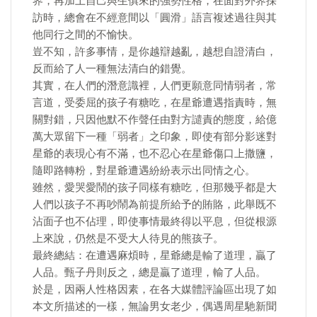
界，再加上自己與生俱來的強勢性格，在面對外界採
訪時，總會在不經意間以「圓滑」語言複述過往與其
他同行之間的不愉快。
豈不知，許多事情，是你越辯越亂，越想自證清白，
反而給了人一種無法清白的錯覺。
其實，在人們的潛意識裡，人們更願意同情弱者，常
言道，受委屈的孩子有糖吃，在星爺遭遇指責時，無
關對錯，只因他默不作聲任由對方譴責的態度，給億
萬大眾留下一種「弱者」之印象，即使有部分影迷對
星爺的表現心有不滿，也不忍心在星爺傷口上撒鹽，
隨即路轉粉，對星爺遭遇紛紛表示出同情之心。
雖然，愛哭愛鬧的孩子同樣有糖吃，但那幾乎都是大
人們以孩子不再吵鬧為前提所給予的賄賂，此舉既不
沾面子也不佔理，即使事情最終得以平息，但從根源
上來說，仍然是不受大人待見的熊孩子。
最終總結：在遭遇麻煩時，星爺總是輸了道理，贏了
人品。甄子丹則反之，總是贏了道理，輸了人品。
於是，因兩人性格因素，在各大媒體評論區出現了如
本文所描述的一樣，無論男女老少，偶遇周星馳新聞