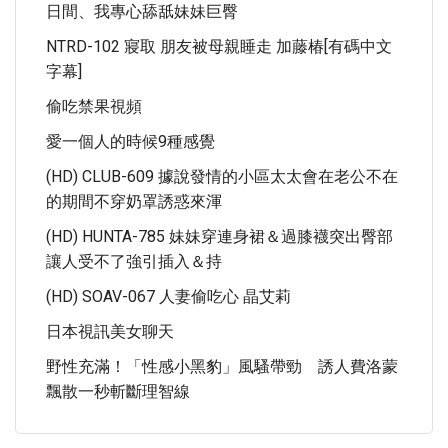
日間、我專心舔舐妹妹巨臀
NTRD-102 寢取 朋友被母親睡走 加藤椿[有碼中文
字幕]
偷吃禁果視頻
愛一個人的時候9種感覺
(HD) CLUB-609 據說發情的小區太太會在老公不在
的期間不穿奶罩誘惑來渾
(HD) HUNTA-785 妹妹穿連身裙＆過膝襪突出臀部
讓人受不了強引插入＆持
(HD) SOAV-067 人妻偷吃心 晶艾莉
日本視訊美女聊天
野性充滿！「性感小黑豹」風騷帶勁 誘人費洛蒙
飄散一秒斬斷理智線