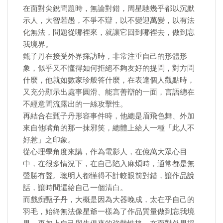
在面對尖銳問題時，無論對錯，周星馳幾乎都以沉默
示人，大智若愚，不爭不辯，以不變迎萬變，以有法
化無法，問題從哪裡來，就讓它回到哪裡去，做到忘
我境界。
甄子丹在接受外界採訪時，非常注重自己的形體形
象，似乎又不懂得如何拒絕不夠友好的提問，對方問
什麼，他就如數家珍般答什麼，在表達個人觀點時，
又充分顯示出處事圓滑、能言善辯的一面，言語總在
不經意間流露出的一絲攻擊性。
再結合在甄子丹形容事件時，他總是眉飛色舞、外加
來自他嘴角的那一抹邪笑，總體上給人一種「此人不
好惹」之印象。
從心理學角度來講，作為電影人，在億萬大眾心目
中，在很多情況下，在自己陷入麻煩時，通常都是無
聲勝有聲。聰明人都懂得不計較眼前對錯，讓作品說
話，讓時間還給自己一個清白。
而戲痴甄子丹，大概是因為大器晚成，太在乎自己的
羽毛，始終無法像星爺一樣為了作品質量做到忘我境