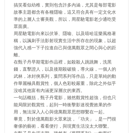
搞笑看似幼稚，實則包含許多內涵，尤其是每部電影
故事主題都含有各種隱喻，這又符合具有一定文化水
準的上層人士審美觀，所以，周星馳電影老少通吃受
眾面廣。
周星馳電影向來以伏筆、隱喻、以及嘻哈逗樂風格著
稱，以諷刺手法影射現實生活中所存在的現象，以超
強代入感一下子拉進自己與億萬觀眾之間心與心的距
離。
在甄子丹早期電影作品裡，如殺殺人跳跳舞，洗黑
錢，直擊證人，以及後期殺破狼，導火線，一個人的
武林，冰封俠系列，葉問系列等作品，只是單純的動
作華麗極具觀賞性，個人色彩較嚴重，除此之外似乎
沒啥其他富有內涵更深層次的東西。
一句話概括，甄子丹電影，雖然觀賞性超強，但也只
能局限於觀賞性，起到一時衝擊影迷視覺效果的作
用，無法深入人心與億萬觀眾思想聯繫在一起。
畢竟，對於億萬觀影大眾來說，「功夫」，是一門很
奢侈的藝術，看看便行，與現實生活沒太大聯繫。