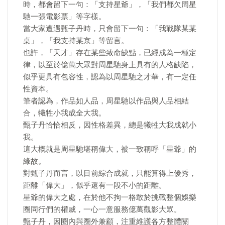
時，都會留下一句：「支持星爺」，「我們都欠周星
馳一張電影票」等字樣。
當大家遭遇甄子丹時，只會留下一句：「我戰隊某某
桌」，「我支持某京」等留言。
也許，「天才」存在某些致命缺點，已經成為一種定
律，以至於億萬大眾對周星馳身上具有的人格缺陷，
似乎更具有包容性，認為以周星馳之才華，有一定任
性資本。
筆者認為，作品如人品，周星馳以作品與人品相結
合，犧牲小我成全大我。
甄子丹恰恰相反，因性格差異，總是犧牲大我成就小
我。
這大概就是周星馳堪稱偉大，被一致稱呼「星爺」的
緣故。
對甄子丹而言，以目前綜合成就，只能算得上優秀，
距離「偉大」，似乎還有一段不小的距離。
星爺的偉大之處，在於他不拘一格敢於挑戰整個娛樂
圈同行們的權威，一心一意服務億萬觀影大眾。
甄子丹，因圈內與圈外兼顧，注重維護各方整體關