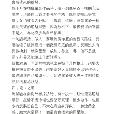
會所帶來的啟發。
甄子丹在拍攝電影作品時，做不到像星爺一樣的忘我
境界，迫於自己霸道要強的性格，既想要拍出好電
影，又怕被圈內外貼上「戲霸」標籤，總是處於一種
顧此失彼的尷尬狀態，因為放不下，最後變得兩邊都
不是人，為此沒少為自己招黑。
一句話概括，做人，要麼乾脆徹底的走親民路線，要
麼破罐子破摔變成一個徹徹底底的戲霸，反而沒人有
興趣挑刺，就像星爺，成龍，姜文，哪一個不是戲
霸？外界又能說上什麼話呢？
歸根結底，問題的根源就出在甄子丹性格上，想要大
權在握又豁不出去，想要當好人又怕拍不出好作品，
最終導致自己威望不足，始終處於被人說三道四指指
點點的尷尬狀態。
四，處世之道
周星馳在面對外界採訪時，有一說一，哪怕遭遇尷尬
環節，星爺不惜冷場也要堅守真理，極少做作，也極
少有意裝扮自己，不太在意自身形象，一臉滄桑之
感，給大家還原了一個最真實樸素的周星馳。