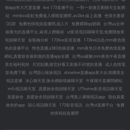
個app有大尺度直播
live 173直播平台
一對一刺激互動聊天交友網
站
mmbox彩虹免費進入裸聊直播間 ,av2be 線上直播
色情夫妻群
QQ群
兔費色情視頻直播間,成人片
免費裸聊qq號碼
台灣uu女神
能看光的直播平台 ,歐美人體藝術
ut影音視訊聊聊天室,免費開放黃
視頻聊天室
金瓶梅分析
173live影音直播
173live訊息,mm夜色情
色的直播平台
情色直播,s383色狼直播
mm夜色日本免費色情直播
網站,真愛旅舍最刺激的直播app全國
台灣uu破解,mm夜色午夜直播
美女福利視頻
月宮貼圖,後宮好看又刺激不封號的直播
成人色情電
影免費下載
台灣甜心辣妹視訊
showlive直播app黃大全,韓國美女
視訊直播
冰心聊天室,衡水網絡情緣聊天室
午夜聊天直播間網站
mfc視訊聊天室
真愛旅舍視頻聊天室
UThome影音視訊聊天室
真愛旅舍
真愛旅舍視頻聊天室
台灣真人裸聊視訊app
類似真愛
旅舍的app
甜心視訊聊天室
173影音視訊
台灣ut直播平台
兔費
色情視頻直播間