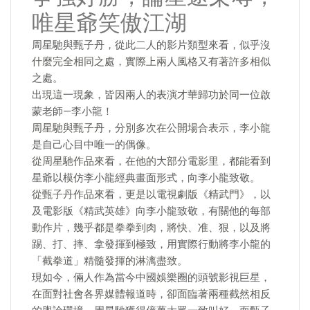
唯星爺笑傲江湖
周星馳與甄子丹，從此二人的影片類型來看，似乎沒
什麼完全相同之處，實際上兩人風格又有著許多相似
之處。
出現這一現象，皆因兩人的表演才華歸功於同一位啟
蒙老師—李小龍！
周星馳與甄子丹，分別多次在公開場合表示，李小龍
是自己心目中唯一的偶像。
從周星馳作品來看，在他的大部分電影里，都能看到
星爺以模仿李小龍經典畫面形式，向李小龍致敬。
從甄子丹作品來看，更是以電視劇版《精武門》，以
及電影版《精武英雄》向李小龍致敬，有關他的每部
動作片，幾乎都是拳拳到肉，將快、准、狠，以及將
踢、打、摔、拿發揮到極致，用實際行動將李小龍的
「截拳道」精髓發揮的淋漓盡致。
現如今，倆人作為當今中國娛樂圈的頭號影視巨星，
在面對社會各界媒體報道時，卻面臨著兩種截然相反