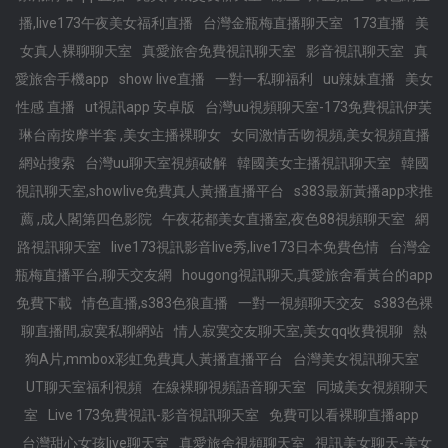
播,live173午夜美女福利直播
台灣金瓶梅直播聊天室
173直播
美
女真人裸聊聊天室
真愛旅舍免費視訊聊天室
影音視訊聊天室
真
愛旅舍手機app
show live直播
一對一私聊福利
uu辣妹直播
美女
性感 直播
ut視訊app 安卓版
台灣uu視頻聊天室-173免費視訊伊芙
琳台南按摩半套 ,美女主播裸聊女
女同激情舌吻視頻,美女視頻直播
網站搜索
台灣uu聊天室視頻破解
韓國美女主播視訊聊天室
韓國
視訊聊天室,showlive免費真人黃播直播平台
s383最新黃播app求推
薦 ,成人閣第四色影院
午夜花都美女直播室,夜色88視頻聊天室
網
路視訊聊天室
live173視訊影音live秀,live173日本免費色情
台灣金
瓶梅直播平台,聊天交友網
hougong視訊聊天,真愛旅舍看黃台的app
免費下載
情色直播,s383色狼直播
一對一視頻聊天交友
s383色裸
聊直播間,寂寞私聊網站
情人寂寞交友聊天室,美女qq收費視聊
熱
狗A片,mmbox彩虹免費真人黃播直播平台
台灣美女視訊聊天室
UT聊天室福利視頻
在線裸聊視頻語音聊天室
同城美女視頻聊天
室
Live 173免費視訊-影音視訊聊天室
免費可以看裸聊直播app
台灣甜心女孩live聊天室
真愛旅舍視頻聊天室
視訊美女聊天-美女