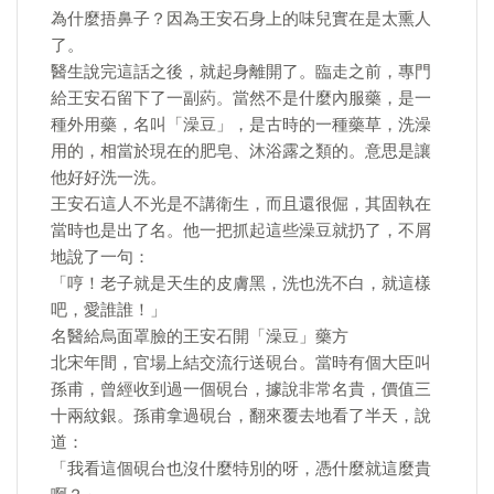
為什麼捂鼻子？因為王安石身上的味兒實在是太熏人
了。
醫生說完這話之後，就起身離開了。臨走之前，專門
給王安石留下了一副葯。當然不是什麼內服藥，是一
種外用藥，名叫「澡豆」，是古時的一種藥草，洗澡
用的，相當於現在的肥皂、沐浴露之類的。意思是讓
他好好洗一洗。
王安石這人不光是不講衛生，而且還很倔，其固執在
當時也是出了名。他一把抓起這些澡豆就扔了，不屑
地說了一句：
「哼！老子就是天生的皮膚黑，洗也洗不白，就這樣
吧，愛誰誰！」
名醫給烏面罩臉的王安石開「澡豆」藥方
北宋年間，官場上結交流行送硯台。當時有個大臣叫
孫甫，曾經收到過一個硯台，據說非常名貴，價值三
十兩紋銀。孫甫拿過硯台，翻來覆去地看了半天，說
道：
「我看這個硯台也沒什麼特別的呀，憑什麼就這麼貴