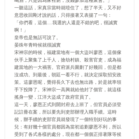
喝酒，只是因為家裡窮，沒錢參加這種聚會。」
一聽這話，宋真宗當時就噎住了，想了半天，又不好
意思收回剛才說的話，只得接著又表揚了一句：
「你們看，這個……我選的人還是不錯的吧，很誠實
啊！」
皇帝也是無話可說了。
晏殊年青時候就很誠實
宋神宗的時候，福建當地有一個大盜叫廖恩，這個傢
伙手上聚集了上千人，搶劫村鎮、殺害官吏，成為福
建當地的一大禍害。官府派兵圍剿了好幾回，但是都
沒成功。到最後，朝廷一看不行，就決定採取招安政
策。這廖恩呢，覺得長久下去也無出路，於是就率領
手下投降了。宋神宗一高興就給他封了個官，就這樣
搖身一變，江洋大盜成了政府官員了。
這一天，廖恩正式到開封府去上班了，但官員必須登
記註冊在案，所以要先到吏部辦理入職手續。這時
候，辦手續的吏部官員就發現了一個特別好玩的事
兒：有好幾十個官員都因為當初追剿廖恩不利，所以
受到了各式各樣的處分，現在都一個個正排著隊等候