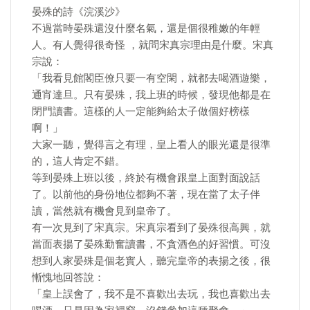
晏殊的詩《浣溪沙》
不過當時晏殊還沒什麼名氣，還是個很稚嫩的年輕
人。有人覺得很奇怪 ，就問宋真宗理由是什麼。宋真
宗說：
「我看見館閣臣僚只要一有空閑，就都去喝酒遊樂，
通宵達旦。只有晏殊，我上班的時候，發現他都是在
閉門讀書。這樣的人一定能夠給太子做個好榜樣
啊！」
大家一聽，覺得言之有理，皇上看人的眼光還是很準
的，這人肯定不錯。
等到晏殊上班以後，終於有機會跟皇上面對面說話
了。以前他的身份地位都夠不著，現在當了太子伴
讀，當然就有機會見到皇帝了。
有一次見到了宋真宗。宋真宗看到了晏殊很高興，就
當面表揚了晏殊勤奮讀書，不貪酒色的好習慣。可沒
想到人家晏殊是個老實人，聽完皇帝的表揚之後，很
慚愧地回答說：
「皇上誤會了，我不是不喜歡出去玩，我也喜歡出去