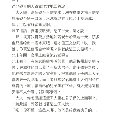
啊？」
送他硯台的人得意洋洋地回答說：
「大人哪，這個硯台不需要水，您在磨墨之前只需要
對著硯台哈一口氣，水汽就能在這硯台上凝結成水
流，可以省好多事兒啊。」
聽了這話，孫甫沒吭聲。想了半天，這才說：
「那～就算我拼死拼活地沖著硯台哈氣哈一天，頂多
也只能哈出一擔水來吧，這才值三文錢呢！哎，我
說，你買這個硯台幹嘛呢？你就缺這三文錢嗎？」
北宋年間，官場上結交流行送硯台
北宋初年，有個武將姓郭叫郭景，他當忻州刺史的時
候，在城裡給自己蓋了一所大房子。房子修好之後，
他在喬遷新居之際大宴賓朋，把幫他修宅子的工人全
都叫來一起吃飯，而且還非常客氣地讓工人們都坐在
尊貴的上座，讓自己的兒子坐在下坐。有人覺得這種
安排不太合適，就對郭景說：
「大人，你怎麼讓這些工人坐在公子們的上面啊？」
一聽此話，郭景就指著這些工人說：
「哎！你不懂。這些人哪，他們是給我蓋房子的。」