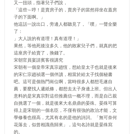
又一扭頭，指著兒子們說，
「這些～哼！是賣房子的，賣房子的當然得坐在蓋房
子的下面啊。」
他這話一說出口，旁邊人都聽見了，「噗」一聲全樂
了：
」大人說的有道理！真有道理！」
果然，等他死後沒多久，他的敗家兒子們，就真的把
這座房子給賣了，換錢了。
宋朝官員宴請賓客很講究
宋朝有一個皇帝宋真宗趙恆，想給皇太子也就是後來
的宋仁宗趙禎選一個伴讀，相當於給太子找個秘書
吧。這可是個熱門崗位啊，當時很多人都想毛遂自
薦，要麼找人遞紙條，都想去太子身邊上班。但出人
意料的是宋真宗對這些推薦信一概不理，而是自己親
自挑選了一個，就是後來大名鼎鼎的晏殊。晏殊可算
得上是宋朝的一個名臣，不僅有很強的政治才能，文
學修養也很高，尤其有名的是他的詩詞。「無可奈何
花落去，似曾相識燕歸來」，這句名詩就是晏殊寫
的。