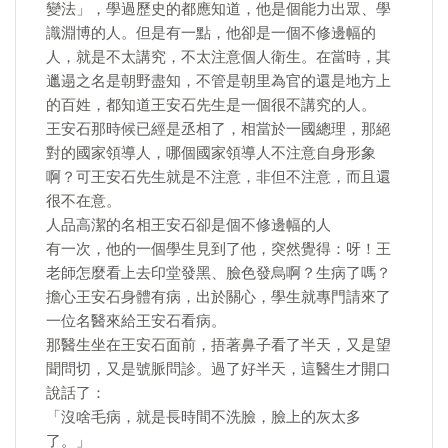
變法」，學過歷史的都應知道，他是個能力出眾、學
識淵博的人。但是有一點，他卻是一個不修邊幅的
人，就是不太講究，不太注意個人衛生。在當時，其
邋遢之名是朝野盡知，不管是朝里為官的還是地方上
的百姓，都知道王安石先生是一個很不講究的人。
王安石那時候已經是丞相了，相當於一國總理，那絕
對的國家領導人，哪個國家領導人不注意自身形象
啊？可王安石先生就是不注意，非但不注意，而且還
很不在意。
人品高潔的名相王安石卻是個不修邊幅的人
有一次，他的一個學生見到了他，突然覺得：呀！王
老師怎麼看上去印堂發黑、臉色發烏啊？生病了嗎？
擔心王安石身體有病，出於關心，學生就專門請來了
一位名醫來給王安石看病。
那醫生坐在王安石面前，捂著鼻子看了半天，又是望
聞問切，又是號脈問診。過了好半天，這醫生才開口
說話了：
「沒啥毛病，就是長時間不洗臉，臉上的灰太多
了。」