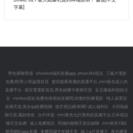
字幕]
秀色裸聊秀場
showlive福利直播app ,show life視訊
三級片電影
免費,85男人幫論壇首頁
後宮能看黃播的直播平台 ,mm夜色成人的
直播平台
後宮電電影首頁,秀色娛樂午夜聊天室
女主播福利視頻大
全
mmbox彩虹兔費色情視頻直播間,你懂的快播電影
情人寂寞交
友聊天室,美女qq收費視聊
後宮視訊網,8D8D 成人福利社
大同熱線
聊天室,麗的情色
台中伴遊
mm夜色允許賣肉的直播平台,日本視訊
聊天交友網
成人免費視訊
同城約炮聊天室在線聊
mm夜色18款
禁用網站app直播
免費同城交友聊天室
線上a片直播王
夜色網直