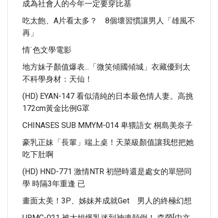
成為社會人的今年一定要穿比基
吃太飽、A片看太多？ 8個壞習慣讓男人「雄風不
再」
情˙色文學電影
地方妹子顏值爆表...「微笑傾國傾城」衣藏優到太
不科學身材：天仙！
(HD) EYAN-147 看似清純的日本最色情人妻。高挑
172cm黃金比例G罩
CHINASES SUB MMYM-014 卑猥語女 桐島美奈子
豪乳正妹「長輩」端上桌！天菜級顏值讓我想把她
吃下肚啊
(HD) HND-771 激情NTR 初戀時還是處女的單戀同
學 時隔3年重逢 已
畫面太美！3P、姊妹丼成就Get 男人的終極幻想
URMC-021 被大姐爆乳迷到神魂顛倒！ 森螢[中文