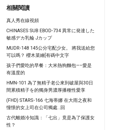
相關閱讀
真人秀在線視頻
CHINASES SUB EBOD-734 異常に発達した
敏感デカ乳輪 Jカップ
MUDR-148 145公分宅配少女。 將我送給您
可以嗎？ 櫻木菜繪[有碼中文字
孩子們愛吃的早餐：大米熱狗麵包—–愛是
有溫度的
HMN-101 為了無精子老公來到破屋與30日
間累積精子を的獨身男濃厚播種性愛享
(FHD) STARS-166 七海蒂娜 在大雨之夜和
憧憬的女上司在公司獨處…回
古代離婚冷知識：「七出」竟是為了保護女
性？