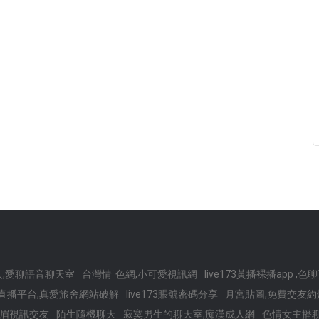
,愛聊語音聊天室
台灣情˙色網,小可愛視訊網
live173黃播裸播app 
直播平台,真愛旅舍網站破解
live173賬號密碼分享
月宮貼圖,免費交友
眉視訊交友
陌生隨機聊天
寂寞男生的聊天室,痴漢成人網
色情女主播