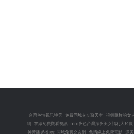
台灣色情視訊聊天
免費同城交友聊天室
視頻跳舞的女人
網
在線免費觀看視訊
mm夜色台灣深夜美女福利大尺度
神黃播裸播app,同城免費交友網
色情線上免費電影
漾美