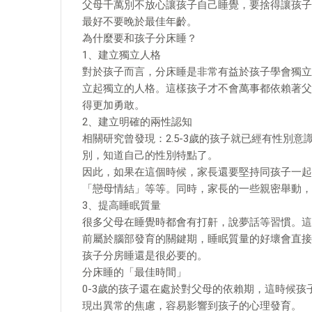
父母千萬別不放心讓孩子自己睡覺，要捨得讓孩子
最好不要晚於最佳年齡。
為什麼要和孩子分床睡？
1、建立獨立人格
對於孩子而言，分床睡是非常有益於孩子學會獨立
立起獨立的人格。這樣孩子才不會萬事都依賴著父
得更加勇敢。
2、建立明確的兩性認知
相關研究曾發現：2.5-3歲的孩子就已經有性別
別，知道自己的性別特點了。
因此，如果在這個時候，家長還要堅持同孩子一起
「戀母情結」等等。同時，家長的一些親密舉動，
3、提高睡眠質量
很多父母在睡覺時都會有打鼾，說夢話等習慣。這
前屬於腦部發育的關鍵期，睡眠質量的好壞會直接
孩子分房睡還是很必要的。
分床睡的「最佳時間」
0-3歲的孩子還在處於對父母的依賴期，這時候
現出異常的焦慮，容易影響到孩子的心理發育。