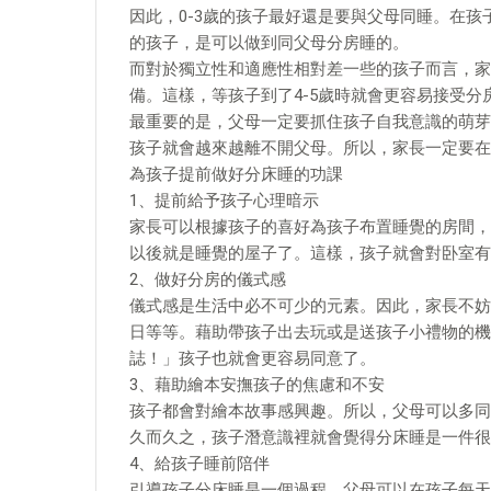
因此，0-3歲的孩子最好還是要與父母同睡。在
的孩子，是可以做到同父母分房睡的。
而對於獨立性和適應性相對差一些的孩子而言，家
備。這樣，等孩子到了4-5歲時就會更容易接受分
最重要的是，父母一定要抓住孩子自我意識的萌芽
孩子就會越來越離不開父母。所以，家長一定要在
為孩子提前做好分床睡的功課
1、提前給予孩子心理暗示
家長可以根據孩子的喜好為孩子布置睡覺的房間，
以後就是睡覺的屋子了。這樣，孩子就會對卧室有
2、做好分房的儀式感
儀式感是生活中必不可少的元素。因此，家長不妨
日等等。藉助帶孩子出去玩或是送孩子小禮物的機
誌！」孩子也就會更容易同意了。
3、藉助繪本安撫孩子的焦慮和不安
孩子都會對繪本故事感興趣。所以，父母可以多同
久而久之，孩子潛意識裡就會覺得分床睡是一件很
4、給孩子睡前陪伴
引導孩子分床睡是一個過程。父母可以在孩子每天