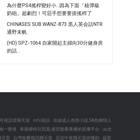
為什麼PS4搖桿變好小…因為下面「核彈級
奶砲」超劇烈！可惡手想要要搓搖桿了
CHINASES SUB WANZ-873 黒人英会話NTR
通野未帆
(HD) SPZ-1064 自家開起主婦向30分健身房
的話…
,色聊可視語音聊天室
mfc視訊
在線成人色情小說,58色聊情人
約炮一夜情
車展模特兒寫真,後宮能看黃播的直播平台
uu女
聊天室
台灣免費視訊聊天室
后宮午夜聊天室你懂的
寂寞