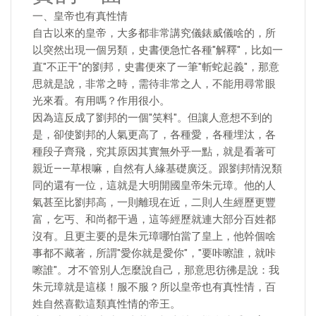
一、皇帝也有真性情
自古以來的皇帝，大多都非常講究儀錶威儀啥的，所
以突然出現一個另類，史書便急忙各種"解釋"，比如一
直"不正干"的劉邦，史書便來了一筆"斬蛇起義"，那意
思就是說，非常之時，需待非常之人，不能用尋常眼
光來看。有用嗎？作用很小。
因為這反成了劉邦的一個"笑料"。但讓人意想不到的
是，卻使劉邦的人氣更高了，各種愛，各種埋汰，各
種段子齊飛，究其原因其實無外乎一點，就是看著可
親近——草根嘛，自然有人緣基礎廣泛。跟劉邦情況類
同的還有一位，這就是大明開國皇帝朱元璋。他的人
氣甚至比劉邦高，一則離現在近，二則人生經歷更豐
富，乞丐、和尚都干過，這等經歷就連大部分百姓都
沒有。且更主要的是朱元璋哪怕當了皇上，他幹個啥
事都不藏著，所謂"愛你就是愛你"，"要咔嚓誰，就咔
嚓誰"。才不管別人怎麼說自己，那意思彷彿是說：我
朱元璋就是這樣！服不服？所以皇帝也有真性情，百
姓自然喜歡這類真性情的帝王。