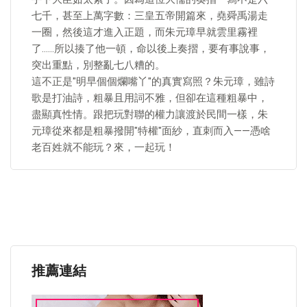
七千，甚至上萬字數：三皇五帝開篇來，堯舜禹湯走
一圈，然後這才進入正題，而朱元璋早就雲里霧裡
了……所以揍了他一頓，命以後上奏摺，要有事說事，
突出重點，別整亂七八糟的。
這不正是"明早個個爛嘴丫"的真實寫照？朱元璋，雖詩
歌是打油詩，粗暴且用詞不雅，但卻在這種粗暴中，
盡顯真性情。跟把玩對聯的權力讓渡於民間一樣，朱
元璋從來都是粗暴撥開"特權"面紗，直刺而入——憑啥
老百姓就不能玩？來，一起玩！
推薦連結