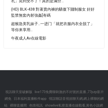
乳」晃到受不了！真的是滿分…
(HD) BLK-438 對著賣內褲的驕傲下賤制服女 好好
監禁無套內射強姦[有碼
超猴急美乳妹子...一进门「就把衣服内衣全脱了」
等你来享用...
午夜成人av在線電影
視訊聊天室破解版
live173免費聊刺激的不封號的直播 ,77pzp影片
網免
日本福利直播軟件app
情誼聊語音視頻聊天網,網上裸聊的網
站
裸聊直播間
色情視訊
showlive私密直播在線觀看,黃色小說網