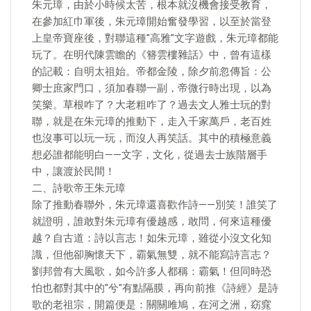
朱元璋，由於小時候太苦，根本就沒機會接受教育，
在參加紅巾軍後，朱元璋開始奮發學習，以至於當登
上皇帝寶座後，對聯這種"高雅"文字遊戲，朱元璋都能
玩了。在明代陳雲瞻的《簪雲樓雜話》中，曾有這樣
的記載：自明太祖始。帝都金陵，除夕前忽傳旨：公
卿士庶家門口，須加春聯一副，帝微行時出現，以為
笑樂。草根咋了？大老粗咋了？過去文人雅士玩的對
聯，就是在朱元璋的推動下，走入千家萬戶，老百姓
也沒事可以玩一玩，而沒人再笑話。其中的積極意義
想必誰都能明白——文字，文化，從過去士族階層手
中，讓渡於民間！
二、詩歌帝王朱元璋
除了推動春聯外，朱元璋還喜歡作詩——別笑！誰笑了
就證明，誰敢對朱元璋有優越感，敢問，何來這種優
越？自古道：詩以言志！如朱元璋，雖從小沒文化知
識，但他卻胸懷天下，霸氣無雙，就不能寫詩言志？
劉邦曾有大風歌，如今許多人都稱：霸氣！但同時恐
怕也都對其中的"兮"有點隔膜，再向前推《詩經》是詩
歌的老祖宗，開篇便是：關關雎鳩，在河之洲，窈窕