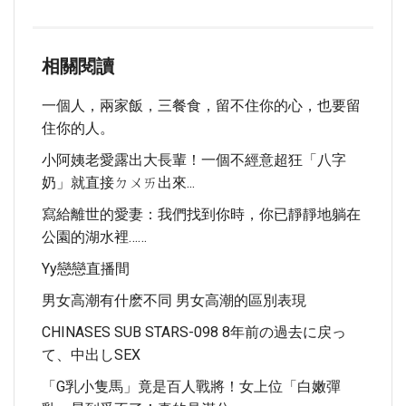
相關閱讀
一個人，兩家飯，三餐食，留不住你的心，也要留
住你的人。
小阿姨老愛露出大長輩！一個不經意超狂「八字
奶」就直接ㄉㄨㄞ出來...
寫給離世的愛妻：我們找到你時，你已靜靜地躺在
公園的湖水裡……
Yy戀戀直播間
男女高潮有什麽不同 男女高潮的區別表現
CHINASES SUB STARS-098 8年前の過去に戻っ
て、中出しSEX
「G乳小隻馬」竟是百人戰將！女上位「白嫩彈