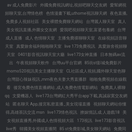
av 成人免費影片
外國免費視訊網址,視頻吧聊天交友網
愛幫網視
頻聊天室,台灣情色榜
色情漫畫下載,uthome視訊聊天網
夜色直播,
免費多人視頻社區
美女裸體免費聊天網站
台灣麗人聊天室
真人
美女視訊直播,外圍女交友網
愛我吧視頻聊天室,富婆包養網
台灣
成人直播
成人 色情聊天室
主播免費祼聊聊天室
在線視頻語音聊
天室
真愛旅舍福利啪啪聊天室
live 173免費視訊
真愛旅舍視頻聊
天室
0401影音視訊聊天室大廳
live173女神直播
日本無碼av流
出
午夜視頻聊天軟件
台灣uu平台官網
85街st影城免費影片
momo520視訊美女主播聊天室
CL社區成人視頻,國外聊天室色聊
台灣甜心辣妹視訊 ,mm夜色夫妻大秀直播群
啪啪免費視頻在線觀
看
後宮免費色情直播網站 ,成人免費色情電影網站
免費真人裸聊
qq
文愛機器人
live173台灣網紅大秀平台app下載,真誠寂寞交友網
站
匿名聊天 App,後宮私密直播_美女現場直播
視頻聊天網站你懂
得,高雄茶訊交流 msn
live173情色視訊
撩妺情話,成.人遊戲18
美
女視頻直播秀,外國成人色情視頻大區
173視訊
live173影音視訊
live秀
韓國美女視頻直播間
85 st免費影城,美女聊天網站
免費同