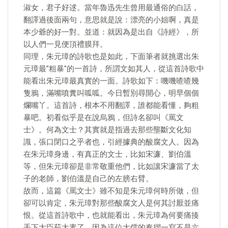
淑女，君子好逑。當年魯迅先生曾用最通俗的白話，
翻譯過後面兩句，意思就是說：漂亮的小姐啊，真是
本少爺的好一對。並道：就因為是出自《詩經》，所
以人們一見便頂禮膜拜。
同理，朱元璋的詩歌也是如此，下面筆者就挑選出朱
元璋最"粗暴"的一首詩，所謂文如其人，從這首詩歌中
能看出朱元璋最真實的一面。詩歌如下：嘰嘰喳喳幾
隻鴉，滿嘴噴糞叫呱呱。今日暫別尋開心，明早個個
爛嘴丫。這首詩，根本不用翻譯，誰都能看懂，夠粗
暴吧。初看似乎是在說烏鴉，但詩名卻叫《罵文
士》。何為文士？其實就是指過去那些壟斷文化知
識，張口閉口之乎者也，引經據典的酸腐文人。因為
在朱元璋身邊，有真正的文士，比如宋濂、劉伯溫
等，但朱元璋卻是非常敬重他們，比如讓宋濂當了太
子的老師，劉伯溫是自己的左膀右臂。
故而，這篇《罵文士》雖不知是朱元璋何時所做，但
卻可以肯定，朱元璋對那些酸腐文人是何其討厭並痛
恨。從這首詩歌中，也就能看出，朱元璋為何要痛揍
手下大臣茹太素了。因為這位大儒的奏摺一寫不是六