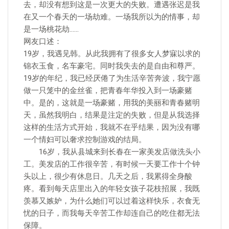
去，却没有想到这是一次更大的失败。遭遇张迟是我
在又一个春天的一场劫难。一场我所以为的情事，却
是一场桃花劫……
网友口述：
19岁，我遇见韩。从此我拥有了很多女人梦寐以求的
锦衣玉食，名车豪宅。同时我失去的是自由和尊严。
19岁的年纪，我已经厌倦了为生活辛苦奔波，我宁愿
做一只笼中的金丝雀，把青春年华投入到一场豪赌
中。是的，这就是一场豪赌，用我的美丽和青春赌明
天，虽然我明白，结果是注定的失败，但是从我选择
这样的生活方式开始，我就不在乎结果，因为没有哪
一个情妇可以奢求控制游戏的结局。
16岁，我从县城来到长春在一家美发店做洗头小
工。美发店的工作很辛苦，有时候一天要工作十个钟
头以上，很少有休息日。几天之后，我累得全身酸
疼。看到每天店里出入的年轻女孩子花枝招展，我既
羡慕又嫉妒，为什么她们可以过着这样快乐，衣食无
忧的日子，而我每天辛苦工作却连自己的吃住都无法
保障。