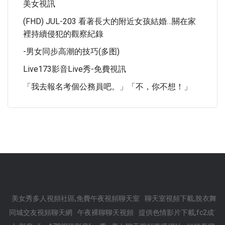
美女視訊
(FHD) JUL-203 看著長大的附近女孩結婚…關在家
裡持續侵犯的觀察紀錄
-男女同步高潮的技巧(多图)
Live173影音live秀-免費視訊
「我去報名考個公務員吧。」「不，你不想！」
美女秀多人視頻社區,免費午夜視頻聊天室
聊天室視頻下載,脫衣舞
同城交友視頻聊天網
午夜裸聊聊天視頻
提供色情影片下載,fc2成˙