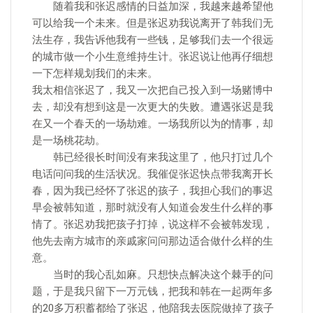
随着我和张迟感情的日益加深，我越来越希望他
可以给我一个未来。但是张迟劝我说离开了韩我们无
法生存，我告诉他我有一些钱，足够我们去一个很远
的城市做一个小生意维持生计。张迟说让他再仔细想
一下怎样规划我们的未来。
我太相信张迟了，我又一次把自己投入到一场赌博中
去，却没有想到这是一次更大的失败。遭遇张迟是我
在又一个春天的一场劫难。一场我所以为的情事，却
是一场桃花劫。
韩已经很长时间没有来我这里了，他只打过几个
电话问问我的生活状况。我催促张迟快点带我离开长
春，因为我已经怀了张迟的孩子，我担心我们的事迟
早会被韩知道，那时就没有人知道会发生什么样的事
情了。张迟劝我把孩子打掉，说这样不会被韩发现，
他先去南方城市的亲戚家问问那边适合做什么样的生
意。
当时的我心乱如麻。只想快点解决这个棘手的问
题，于是我只留下一万元钱，把我和韩在一起两年多
的20多万积蓄都给了张迟，他陪我去医院做掉了孩子