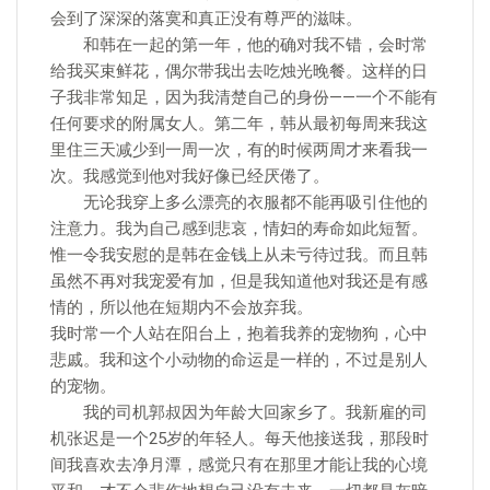
会到了深深的落寞和真正没有尊严的滋味。
和韩在一起的第一年，他的确对我不错，会时常
给我买束鲜花，偶尔带我出去吃烛光晚餐。这样的日
子我非常知足，因为我清楚自己的身份——一个不能有
任何要求的附属女人。第二年，韩从最初每周来我这
里住三天减少到一周一次，有的时候两周才来看我一
次。我感觉到他对我好像已经厌倦了。
无论我穿上多么漂亮的衣服都不能再吸引住他的
注意力。我为自己感到悲哀，情妇的寿命如此短暂。
惟一令我安慰的是韩在金钱上从未亏待过我。而且韩
虽然不再对我宠爱有加，但是我知道他对我还是有感
情的，所以他在短期内不会放弃我。
我时常一个人站在阳台上，抱着我养的宠物狗，心中
悲戚。我和这个小动物的命运是一样的，不过是别人
的宠物。
我的司机郭叔因为年龄大回家乡了。我新雇的司
机张迟是一个25岁的年轻人。每天他接送我，那段时
间我喜欢去净月潭，感觉只有在那里才能让我的心境