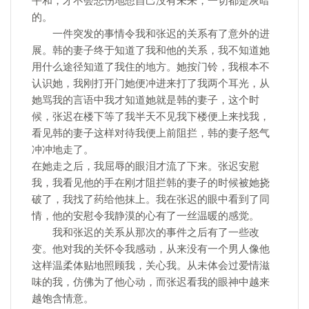
平和，才不会悲伤地想自己没有未来，一切都是灰暗
的。
一件突发的事情令我和张迟的关系有了意外的进
展。韩的妻子终于知道了我和他的关系，我不知道她
用什么途径知道了我住的地方。她按门铃，我根本不
认识她，我刚打开门她便冲进来打了我两个耳光，从
她骂我的言语中我才知道她就是韩的妻子，这个时
候，张迟在楼下等了我半天不见我下楼便上来找我，
看见韩的妻子这样对待我便上前阻拦，韩的妻子怒气
冲冲地走了。
在她走之后，我屈辱的眼泪才流了下来。张迟安慰
我，我看见他的手在刚才阻拦韩的妻子的时候被她挠
破了，我找了药给他抹上。我在张迟的眼中看到了同
情，他的安慰令我静漠的心有了一丝温暖的感觉。
我和张迟的关系从那次的事件之后有了一些改
变。他对我的关怀令我感动，从来没有一个男人像他
这样温柔体贴地照顾我，关心我。从未体会过爱情滋
味的我，仿佛为了他心动，而张迟看我的眼神中越来
越饱含情意。