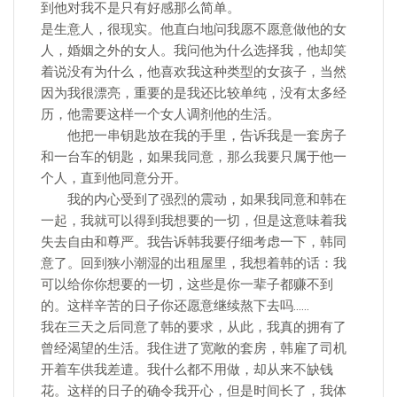
到他对我不是只有好感那么简单。
是生意人，很现实。他直白地问我愿不愿意做他的女
人，婚姻之外的女人。我问他为什么选择我，他却笑
着说没有为什么，他喜欢我这种类型的女孩子，当然
因为我很漂亮，重要的是我还比较单纯，没有太多经
历，他需要这样一个女人调剂他的生活。
他把一串钥匙放在我的手里，告诉我是一套房子
和一台车的钥匙，如果我同意，那么我要只属于他一
个人，直到他同意分开。
我的内心受到了强烈的震动，如果我同意和韩在
一起，我就可以得到我想要的一切，但是这意味着我
失去自由和尊严。我告诉韩我要仔细考虑一下，韩同
意了。回到狭小潮湿的出租屋里，我想着韩的话：我
可以给你你想要的一切，这些是你一辈子都赚不到
的。这样辛苦的日子你还愿意继续熬下去吗……
我在三天之后同意了韩的要求，从此，我真的拥有了
曾经渴望的生活。我住进了宽敞的套房，韩雇了司机
开着车供我差遣。我什么都不用做，却从来不缺钱
花。这样的日子的确令我开心，但是时间长了，我体