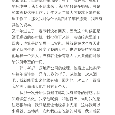
钱很便宜，但是我的生活终于有了一点起色。在那样
的环境中，我看不到未来，我想的只是多赚钱，可是
如果靠我这样工作，几年之后年龄大的我就不能在这
里工作了，那么我能做什么呢?除了年轻漂亮，我没有
其他的资本。
又一年过去了，春节我没有回家，因为这个时候正是
酒吧赚钱的好时机。我把攒下来的一点钱给家里邮了
回去，也算是给父母一点安慰。韩就是在这个春天走
进了我的生命，改变了我的人生。也许我等待的就是
他这样一个男人，没有韩还会有别人，只要他们能够
给我所希望的一切。
韩，40岁，房地产公司的经理。他看上去比实际
年龄年轻许多，只有30岁的样子。从他第一次来酒
吧，我就能看出来他很有钱，因为他一次点了一百瓶
我的酒，而那天他们只有五个人。
从那一次开始我就知道韩对我有些微的好感，我
知道该怎么做。我陪他喝酒，和他聊天。当时我的想
法还很单纯，我只是想让他经常来光顾，这样我可以
多赚钱。当韩第一次约我出去吃饭的时候，我才感觉