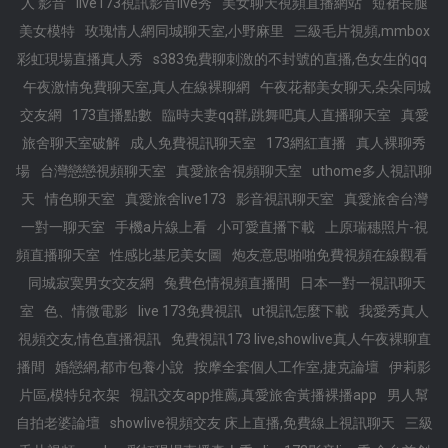
人 影音
live173視訊影音live秀
美女聊天視頻直播網站
短裙長腿
美女模特
玫瑰情人網同城聊天室,小野麻里
三級毛片視頻,mmbox
彩虹現場直播真人秀
s383免費聊刺激的不封號的直播,色女生的qq
午夜激情免費聊天室,真人在線裸聊網
午夜花都美女聊天,朵朵同城
交友網
173直播點數
臨時夫妻qq群,跳舞吧真人直播聊天室
真愛
旅舍聊天室破解
成人免費視訊聊天室
173網紅直播
真人裸聊秀
場
台灣戀戀視頻聊天室
真愛旅舍視頻聊天室
uthome多人視訊聊
天
情色聊天室
真愛旅舍live173
影音視訊聊天室
真愛旅舍台灣
一對一聊天室
手機a片線上看
小可愛直播下載
上原瑞穗照片-視
頻直播聊天室
性感比基尼美女圖
炮友意思啪啪免費視頻在線觀看
同城寂寞男女交友網
兔費色情視頻直播間
日本一對一視訊聊天
室
色、情微電影
live 173免費視訊
ut視訊怎麼下載
我愛秀真人
視頻交友,情色直播視訊
免費視訊173 live,showlive真人午夜裸聊直
播間
婚戀網,都市包養小說
按摩全套個人工作室,捷克論壇
伊莉影
片區,模特兒衣架
視訊交友app推薦,真愛旅舍黃播裸播app
男人幫
自拍老婆論壇
showlive視頻交友 床上直播,免費線上視訊聊天
三級