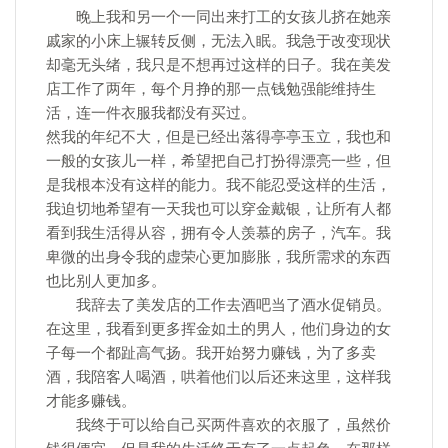
晚上我和另一个一同出来打工的女孩儿挤在她亲
戚家的小床上辗转反侧，无法入眠。我急于改变现状
却毫无头绪，我只是不想再过这样的日子。我在美发
店工作了两年，每个月挣的那一点钱勉强能维持生
活，连一件衣服我都没有买过。
然我的年纪不大，但是已经出落得亭亭玉立，我也和
一般的女孩儿一样，希望把自己打扮得漂亮一些，但
是我根本没有这样的能力。我不能忍受这样的生活，
我迫切地希望有一天我也可以穿金戴银，让所有人都
看到我生活得从容，拥有令人羡慕的房子，汽车。我
卑微的出身令我的虚荣心更加膨胀，我所需求的东西
也比别人更加多。
我辞去了美发店的工作去酒吧当了酒水促销员。
在这里，我看到更多挥金如土的男人，他们身边的女
子每一个都趾高气扬。我开始努力赚钱，为了多卖
酒，我陪客人喝酒，哄着他们以后还来这里，这样我
才能多赚钱。
我终于可以给自己买两件喜欢的衣服了，虽然价