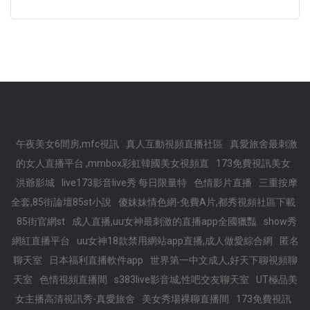
午夜美女6間房,mfc視訊
真人互動視頻直播社區
真愛旅舍最刺激
的女人直播平台 ,mmbox彩虹韓國美女視頻直
173免費視訊美女
洪爺影城
live173影音live秀 每日限量特
色情影片直播
三重按摩
全套,85街論壇85st小說
傻妹妹情色網-免費A片,都秀視頻社區下載
85街官網st
成人直播,uu女神最刺激的直播app全國獵豔
show秀
網紅直播平台
uu女神18款禁用網站app直播,成人做愛綜合網
匿名
聊天室
日本福利直播軟件app
世界第一中文成人,好天下聊視頻聊
天室
色情視頻直播間
s383live影音城,性吧交友聊天室
UT極品美
女主播高清視訊秀-真愛旅舍
美女秀場裸聊直播間
173免費視訊