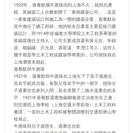
1920年，過養默攜牛惠珠回到上海不久，就與呂彥
植、黃錫霖三人合夥創辦了「東南建築公司」，這是
一家集建築設計和施工為一體的建築企業，過養默在
其中擔任了總工程師，他的校友呂彥直主要是操刀建
築設計，而1914年從倫敦大學學院土木工程系畢業的
黃錫霖擔任主持人，公司主要成員還有黃元吉、朱錦
波、楊錫繆、庄允昌、裘星遠、李瀅江等人，這些人
幾乎都是學土木工程或建築學專業的，公司很快就在
上海灘聲名鵲起。
過養默與牛惠珠
1921年，過養默與牛惠珠在上海生下了長子過惠生，
其名字頗具含義，各取父母名字中的一個字，很快次
子過秉忠也來到人間，其名承襲了二姨夫溫秉忠的名
字，1921年過養默還應無錫鄉黨唐文治老先生之邀，
到交通部上海學校（上海交通大學前身）土木工程科
兼課，一直到土木工程科被整體調整到交通部唐山學
校為止。
牛惠珠與兒子過慧生、過秉忠合影