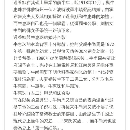
過養默在其碩士畢業的前半年，即1918年11月，與牛
惠珠在佛蒙特州一個叫波特波羅小鎮登記結婚，由霍
布魯克夫人及其姐姐操辦了過養默和牛惠珠的婚禮，
而牛惠珠自己也是一個學霸，從彌爾頓公學、劍橋女
中到哈佛女子學院一路讀下來。
過養默與牛惠珠結婚時合影
牛惠珠的家庭背景十分顯赫，她的父親牛尚周是1872
年第一批留美幼童，曾與詹天佑等30名留美幼童一起
赴美留學， 1880年從美國留學歸來後，牛尚周被清政
府賜予進士，先後在上海電報局和江南製造局擔任重
要職務，牛尚周娶了明代科學家徐光啟第十七代後裔
倪桂清為妻，夫妻婚後生下了二男二女，分別取名為
牛惠霖、牛惠生、牛惠珠和牛惠珍。
牛惠珠（左二）與兄和妹合影
而在以後的歲月里，牛尚周又讓自己的表弟溫秉忠迎
娶了他的二姨子倪桂姝，再後來牛尚周又把小姨子倪
桂珍介紹給了當傳教士的宋嘉樹，由此誕生了中國近
現代史上最牛的家庭——「宋氏家族」，而牛尚周也被
譽為史上「第一男紅娘」。