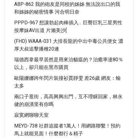
ABP-862 我的砲友是同校的姊姊 無法說出口的我
和姊姊的秘密情事 河合明日奈
PPPD-967 想讓勃起肉棒插入… 巨臀巨乳三星男性
按摩妹AV出道 片瀨美沙[
(FHD) WAAA-031 大排長龍的中出中毒公共便女 濃
厚大叔追擊播種20連
瑞德西韋最早居然是用來治貓瘟的？治癒率達80％
以上，卻只能在黑市購買
歐陽娜娜跨年閃片裝撞衫賈靜雯 差26歲 網友：輸
太多
兩口子逛街，高高興興出門，互不理睬回家，林永
健的崩潰里有你嗎
寂寞網聊聊天室
MEYD-738 社群追蹤者1萬人！用網路聯繫！預約
馬上就能見面！什麼都行＆精子