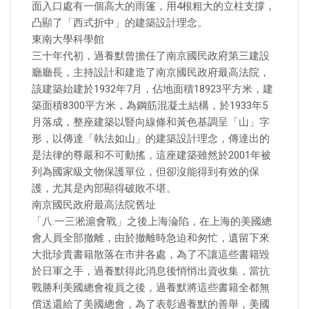
面入口處有一個高大的雨篷，用4根粗大的立柱支撐，
凸顯了「西式折中」的建築設計理念。
東南大學科學館
三十年代初，過養默曾擔任了南京國民政府第三建設
廳廳長，主持設計和建造了南京國民政府最高法院，
該建築始建於1932年7月，佔地面積18923平方米，建
築面積8300平方米，為鋼筋混凝土結構，於1933年5
月落成，整座建築以豎向線條和黃色基調呈「山」字
形，以傳達「執法如山」的建築設計理念，傳達出的
是法律的尊嚴和不可動搖，這座建築雖然於2001年被
列為國家級文物保護單位，但卻沒能得到有效的保
護，尤其是內部顯得破敗不堪。
南京國民政府最高法院舊址
「八.一三淞滬會戰」之後上海淪陷，在上海的美國總
會人員全部撤離，由於撤離時急迫和匆忙，遺留下來
大批珍貴書籍散落在市井各處，為了不讓這些書籍毀
於日軍之手，過養默得此消息後悄悄出資收集，當抗
戰勝利美國總會複員之後，過養默將這些書籍全都無
償送還給了美國總會，為了表彰過養默的善舉，美國