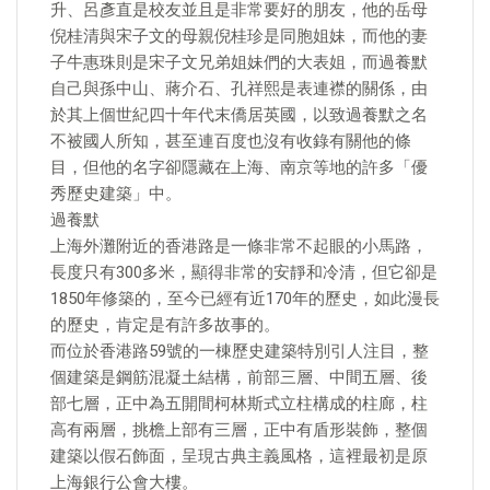
升、呂彥直是校友並且是非常要好的朋友，他的岳母
倪桂清與宋子文的母親倪桂珍是同胞姐妹，而他的妻
子牛惠珠則是宋子文兄弟姐妹們的大表姐，而過養默
自己與孫中山、蔣介石、孔祥熙是表連襟的關係，由
於其上個世紀四十年代末僑居英國，以致過養默之名
不被國人所知，甚至連百度也沒有收錄有關他的條
目，但他的名字卻隱藏在上海、南京等地的許多「優
秀歷史建築」中。
過養默
上海外灘附近的香港路是一條非常不起眼的小馬路，
長度只有300多米，顯得非常的安靜和冷清，但它卻是
1850年修築的，至今已經有近170年的歷史，如此漫長
的歷史，肯定是有許多故事的。
而位於香港路59號的一棟歷史建築特別引人注目，整
個建築是鋼筋混凝土結構，前部三層、中間五層、後
部七層，正中為五開間柯林斯式立柱構成的柱廊，柱
高有兩層，挑檐上部有三層，正中有盾形裝飾，整個
建築以假石飾面，呈現古典主義風格，這裡最初是原
上海銀行公會大樓。