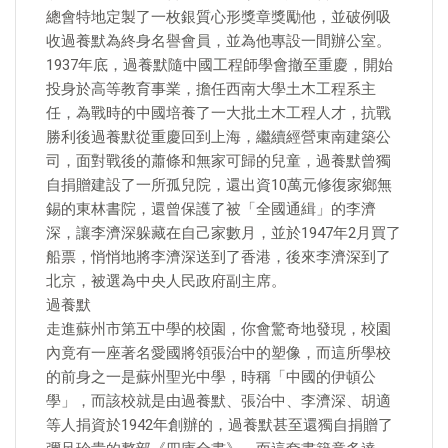
總會特地定製了一枚銀質心形獎章獎勵他，並破例吸
收過養默為終身名譽會員，並為他專設一間辦公室。
1937年底，過養默隨中國工程師學會撤至重慶，開始
投身於高等教育事業，擔任西南大學土木工程系主
任，為戰時的中國培養了一大批土木工程人才，抗戰
勝利後過養默從重慶回到上海，繼續經營東南建築公
司，面對戰後的蕭條和無家可歸的兒童，過養默曾獨
自捐贈建設了一所孤兒院，還出資10萬元修復家鄉無
錫的東林書院，還曾保護了被「全國通緝」的李濟
深，讓李濟深躲藏在自己家數月，並於1947年2月買了
船票，悄悄地將李濟深送到了香港，後來李濟深到了
北京，被選為中央人民政府副主席。
過養默
走進蘇州市第五中學的校園，你會驚奇地發現，校園
內竟有一座著名愛國將領張治中的塑像，而這所學校
的前身之一是蘇州聖光中學，時稱「中國的伊頓公
學」，而該校就是由過養默、張治中、李濟深、胡適
等人捐資於1942年創辦的，過養默甚至還獨自捐贈了