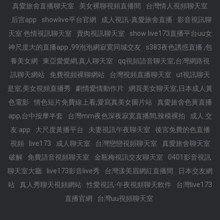
真愛旅舍直播聊天室
美女裸聊視頻直播間
台灣情人視頻聊天室
后宮app
showlive平台官網
成人視訊-真愛旅舍直播
影音視訊聊
天室 色情視訊聊天室
賣肉視訊聊天室
show live173直播平台uu女
神尺度大的直播app ,99泡泡網寂寞同城交友
s383夜色誘惑直播 ,包
養美女網
東亞愛愛網,真人聊天室
qq視頻語音聊天室,台灣網路視
訊聊天網站
免費視頻裸聊網站
台灣視頻直播聊天室
ut視訊聊天
是室,美女視頻直播秀
劇情愛情動作片
網頁美女聊天室,日本成人黃
色電影
情色短片免費線上看,愛寫真美女圖片站
真愛旅舍色黃直播
app,台中按摩半套
台灣mm夜色深夜寂寞直播間,辣模裸拍
成人 交
友 app
大尺度黃播平台
夫妻視訊午夜聊天室
後宮免費的色直播
視頻
live173
成人聊天室
台灣戀戀視頻聊天室
真愛旅舍聊天室
破解
免費語音視頻聊天室
金瓶梅視訊交友聊天室
0401影音視訊
聊天室大廳
live173影音live秀
台灣漾美眉網紅直播間
日本交友網
站
真人秀聊天視頻網站
性愛視訊-午夜視頻聊天軟件
台灣live173
直播官網
台灣uu視頻聊天室