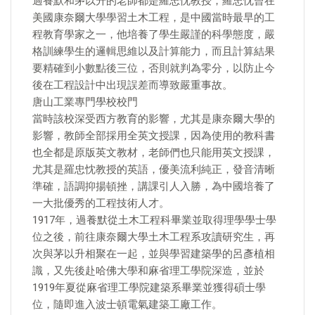
過養默和茅以升的老師都是羅忠忱教授，羅忠忱曾在
美國康奈爾大學學習土木工程，是中國當時最早的工
程教育學家之一，他培養了學生嚴謹的科學態度，嚴
格訓練學生的邏輯思維以及計算能力，而且計算結果
要精確到小數點後三位，否則就判為零分，以防止今
後在工程設計中出現誤差而導致嚴重事故。
唐山工業專門學校校門
當時該校深受西方教育的影響，尤其是康奈爾大學的
影響，教師全部採用全英文授課，因為使用的教科書
也全都是原版英文教材，老師們也只能用英文授課，
尤其是羅忠忱教授的英語，優美流利純正，發音清晰
準確，語調抑揚頓挫，講課引人入勝，為中國培養了
一大批優秀的工程技術人才。
1917年，過養默從土木工程科畢業並取得理學學士學
位之後，前往康奈爾大學土木工程系攻讀研究生，再
次與茅以升相聚在一起，並與學習建築學的呂彥植相
識，又先後赴哈佛大學和麻省理工學院深造，並於
1919年夏從麻省理工學院建築系畢業並獲得碩士學
位，隨即進入波士頓電氣建築工廠工作。