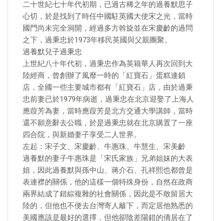
二十世紀七十年代初期，已過古稀之年的過養默思子
心切，於是找到了時任中國駐英國大使宋之光，當時
國門尚未完全洞開，經過多方斡旋並在宋慶齡的過問
之下，過秉忠於1973年移民英國與父親團聚。
過養默兒子過秉忠
上世紀八十年代初，過秉忠作為英籍華人再次回到大
陸經商，曾創辦了風靡一時的「紅寶石」蛋糕連鎖
店，全國一些主要城市都有「紅寶石」店，由於過秉
忠前妻已於1979年病逝，過秉忠在北京迎娶了上海人
應葭芳為妻，當時應葭芳是北方交通大學講師，當時
還不願意辭去公職，於是過秉忠就在北京購置了一座
四合院，與新婚妻子享受二人世界。
左起：宋子文、宋慶齡、牛惠珠、牛慧生、宋美齡
過養默的妻子牛惠珠是「宋氏家族」兄弟姐妹的大表
姐，因此過養默與孫中山、蔣介石、孔祥熙也都曾是
表連襟的關係，他的這樣一個特殊身份，自然在政商
兩界結成了錯綜複雜的社會關係，因此是不敢留居大
陸的，但他也不便去台灣寄人籬下，而定居他熟悉的
美國應該是最好的選擇，但他卻陰差陽錯的僑居在了