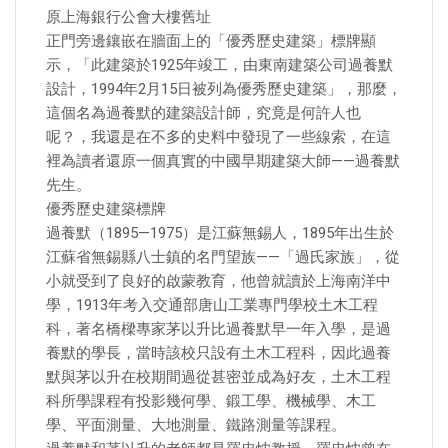
原上海銀行公會大樓舊址
正門旁邊鑲嵌在牆面上的「優秀歷史建築」標牌顯
示，「此建築於1925年竣工，由東南建築公司過養默
設計，1994年2月15日被列為優秀歷史建築」，那麼，
這個名為過養默的建築設計師，究竟是何許人也
呢？，我還是在不多的史料中發現了一些線索，在這
裡為讀者還原一個真實的中國早期建築大師——過養默
先生。
優秀歷史建築標牌
過養默（1895—1975）是江蘇無錫人，1895年出生於
江蘇省無錫縣八士鎮的名門望族——「過氏家族」，從
小就受到了良好的啟蒙教育，他曾就讀於上海南洋中
學，1913年考入交通部唐山工業專門學校土木工程
科，著名橋樑專家茅以升比過養默早一年入學，是過
養默的學長，當時該校只設有土木工程科，因此過養
默與茅以升在校期間過從甚密並成為好友，土木工程
科所學課程有投影幾何學、鍛工學、機械學、木工
學、平面測量、大地測量、鐵路測量等課程。