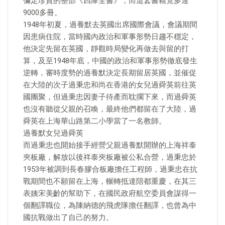
彌足珍貴的整部《四庫全書》，而這套書籍竟多達
9000多冊。
1948年初夏，過養默去英國出席國際會議，會議期間
因患病住院，當時國內政治和軍事形勢日趨不穩定，
他決定先留在英國，靜觀時局變化再做去與留的打
算，及至1948年底，中國的政治和軍事形勢徹底發生
逆轉，審時度勢的過養默決定長期留居英國，並催促
在大陸的次子過秉忠和尚在香港的女兒過舜英前往英
國團聚，但過秉忠因妻子待產而耽擱下來，而過舜英
也沒有聽從父親的召喚，最終他們都留在了大陸，過
舜英在上海華山路第二小學當了一名教師。
過養默女兒過舜英
而過秉忠也開始接手經營父親過養默開辦的上海祥泰
夾板廠，解放以後祥泰夾板廠被公私合營，過秉忠於
1953年被調到長春膠合板廠擔任工程師，過秉忠在抗
戰期間也不願留在上海，輾轉抵達陪都重慶，在其三
表姨宋美齡的幫助下，在國民政府航空委員會謀得一
個翻譯職位，為陳納德的飛虎隊擔任翻譯，也曾為中
國抗戰做出了自己的努力。