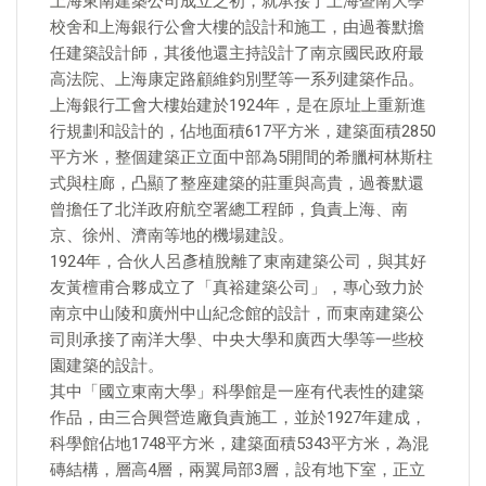
上海東南建築公司成立之初，就承接了上海暨南大學
校舍和上海銀行公會大樓的設計和施工，由過養默擔
任建築設計師，其後他還主持設計了南京國民政府最
高法院、上海康定路顧維鈞別墅等一系列建築作品。
上海銀行工會大樓始建於1924年，是在原址上重新進
行規劃和設計的，佔地面積617平方米，建築面積2850
平方米，整個建築正立面中部為5開間的希臘柯林斯柱
式與柱廊，凸顯了整座建築的莊重與高貴，過養默還
曾擔任了北洋政府航空署總工程師，負責上海、南
京、徐州、濟南等地的機場建設。
1924年，合伙人呂彥植脫離了東南建築公司，與其好
友黃檀甫合夥成立了「真裕建築公司」，專心致力於
南京中山陵和廣州中山紀念館的設計，而東南建築公
司則承接了南洋大學、中央大學和廣西大學等一些校
園建築的設計。
其中「國立東南大學」科學館是一座有代表性的建築
作品，由三合興營造廠負責施工，並於1927年建成，
科學館佔地1748平方米，建築面積5343平方米，為混
磚結構，層高4層，兩翼局部3層，設有地下室，正立