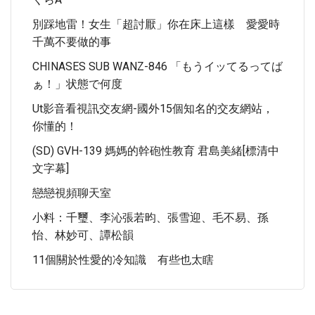
別踩地雷！女生「超討厭」你在床上這樣 愛愛時
千萬不要做的事
CHINASES SUB WANZ-846 「もうイッてるってば
ぁ！」状態で何度
Ut影音看視訊交友網-國外15個知名的交友網站，
你懂的！
(SD) GVH-139 媽媽的幹砲性教育 君島美緒[標清中
文字幕]
戀戀視頻聊天室
小料：千璽、李沁張若昀、張雪迎、毛不易、孫
怡、林妙可、譚松韻
11個關於性愛的冷知識 有些也太瞎