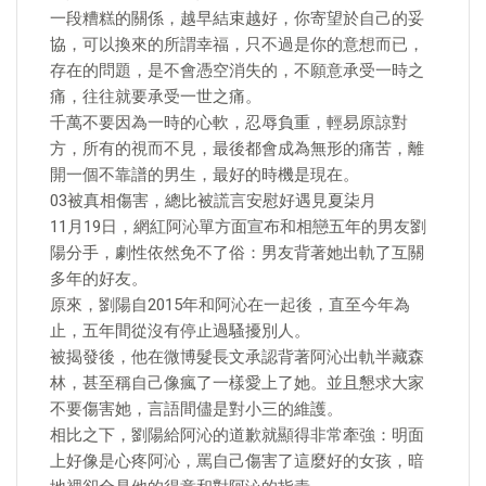
一段糟糕的關係，越早結束越好，你寄望於自己的妥
協，可以換來的所謂幸福，只不過是你的意想而已，
存在的問題，是不會憑空消失的，不願意承受一時之
痛，往往就要承受一世之痛。
千萬不要因為一時的心軟，忍辱負重，輕易原諒對
方，所有的視而不見，最後都會成為無形的痛苦，離
開一個不靠譜的男生，最好的時機是現在。
03被真相傷害，總比被謊言安慰好遇見夏柒月
11月19日，網紅阿沁單方面宣布和相戀五年的男友劉
陽分手，劇性依然免不了俗：男友背著她出軌了互關
多年的好友。
原來，劉陽自2015年和阿沁在一起後，直至今年為
止，五年間從沒有停止過騷擾別人。
被揭發後，他在微博髮長文承認背著阿沁出軌半藏森
林，甚至稱自己像瘋了一樣愛上了她。並且懇求大家
不要傷害她，言語間儘是對小三的維護。
相比之下，劉陽給阿沁的道歉就顯得非常牽強：明面
上好像是心疼阿沁，罵自己傷害了這麼好的女孩，暗