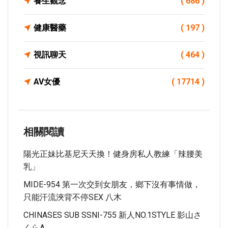
養生觀念
( 686 )
健康醫藥
( 197 )
視訊聊天
( 464 )
AV女優
( 17714 )
相關閱讀
陽光正妹比基尼天天換！健身房私人教練「辣腰美
乳」
MIDE-954 第一次交到女朋友，鄉下沒有事情做，
只能汗流浹背不停SEX 八木
CHINASES SUB SSNI-755 新人NO.1STYLE 影山さ
くらA