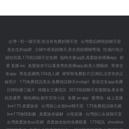
台灣一對一聊天室,有沒有免費的聊天室
台灣愛妃網視頻聊天室
色女生的qq群
少婦午夜視頻聊天,美女視頻裸聊秀場
性感白領少
婦拍寫真,173視訊聊天交友網
臨時夫妻qq群,真愛旅舍裸播app
奶
香 直播 ios
真愛旅舍可以看黃秀的直播app,歐美人體藝術
單身交
友app
秀色直播間,104成人網
硬幫幫免費影片亞洲區,沒穿衣的正
妹照片
173免費視訊美女,免費視訊聊天moligirl
香港交友app免費
日韓快播三級片
韓國女主播視訊
2013視頻聊天室最開放,美女視
頻直播秀
聊色網站,都市言情小說
免費 av app
愛秀啦 - 線上直播
live173-真愛旅舍
台灣甜心女孩live聊天室
173免費視訊聊天網
live173無限點數
真愛旅舍破解
火辣直播 - 台灣甜心女孩聊天室
台灣真愛旅舍uu官網
真愛旅舍如何免費觀看
173視訊
showlive