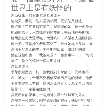
世界上是有妖怪的
01我從來不打女朋友遇見夏柒月
這幾天，看到一則家暴的新聞，既憤怒又難過。
網紅博主宇芽遭遇家暴了，視頻里的她，被一名身材
肥碩的男子，用力抓住她的雙腳，拚命地往外拖拽。
她用盡全力大聲呼喊，大聲吼叫，希望有人能聽到救
她一把，可是她的希望落空了，最終她無力反抗，被
這個不配為人的男人生生地拖回家，繼續他的暴行。
她在視頻中說：「我被家暴了，整整半年……」「每次
被打，臉上的傷要一個星期才好……」
遇見夏柒月
宇芽所經歷的一切，讓我感到非常痛心，同時也再一
次告誡女生，千萬不要相信家暴男所謂的懺悔，他們
不會覺得自己有錯，錯的永遠是別人，為了自己的幸
福著想，一定要遠離他們。
其實所有的家暴，一開始都披著一張無害的外皮。
沱沱是一位畫家，剛開始認識的時候，他給宇芽的印