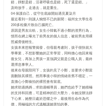
錯，靜默是錯，活著呼吸也是錯，死了還是錯。」
及時放手，走過去，就是重生。
04 保護自己，從守住底線開始遇見夏柒月
最近看到一則讓人惋惜不已的新聞：福州女大學生吞
200多粒藥片致自己腦死亡。
原因是男友出軌，女生小韓氣不過小鄭的渣男行為，
憤而在網上曝光了前男友的個人信息，被前男友用裸
照威脅後輕生。
女孩本來想報警揭發，但母親考慮到，孩子很快就大
學畢業，不想影響她的正常學習，同時擔心他回來報
復女兒，再加上男孩一直強調父親是公職人員，最終
選擇息事寧人。
後來在母親陪同下，女孩約見了小鄭，並要求小鄭當
面刪除其裸照。然而事後小韓的情緒依舊不穩定，一
直擔心小鄭偷拍的裸照會有留底。
她求助過媽媽，求助過輔導員，她們也給予了她積極
的支持和回應，可是精神的巨大壓力，令她沒辦法靜
下心來，她整日處於恐懼之中，最後用生命作為代
價，用極端的方式逃離讓她害怕的事。