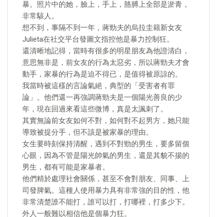
暴。照片中的她，臉上，手上，胳膊上全部是淤青，
非常駭人。
想不到，事隔不到一年，蔣勁夫的烏拉圭籍新女友
Julieta在社交平台發圖文指控他是暴力控制狂。
還清晰地記得，當時有很多的明星朋友為他證清白，
意思無非是，前女友的行為太惡劣，所以蔣勁夫才會
動手，家暴的行為是迫不得已，是值得被原諒的。
我當時被這樣的言論氣絕，典型的「受害者有罪
論」。他們還一再強調蔣勁夫是一個陽光善良的少
年，現在回過來看這些微博，真是太諷刺了。
其實無論前女友如何不對，如何對不起男方，她只能
導致被提分手，但不該是被家暴的理由。
女生要時刻保持清醒，遇到不對勁的男生，要多留個
心眼，因為不管是陽光帥氣的男生，還是其貌不揚的
男生，都有可能是家暴者。
他們精於處理社會關係，甚至不會對朋友、同事、上
司發脾氣。這種人使用暴力具有非常強的目的性，他
非常清楚誰不能打，誰可以打，打哪裡，打多少下。
外人一般難以相信他是個暴力狂。