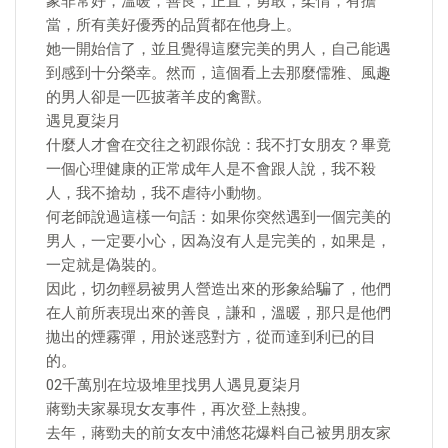
象非常好，溫暖，善良，正直，勇敢，柔情，有擔
當，所有美好優秀的品質都在他身上。
她一開始信了，並且覺得這麼完美的男人，自己能遇
到感到十分榮幸。然而，這個看上去那麼儒雅、風趣
的男人卻是一匹披著羊皮的禽獸。
遇見夏柒月
什麼人才會在交往之初跟你說：我不打女朋友？畢竟
一個心理健康的正常成年人是不會跟人說，我不殺
人，我不搶劫，我不虐待小動物。
何老師說過這樣一句話：如果你突然遇到一個完美的
男人，一定要小心，因為沒有人是完美的，如果是，
一定就是偽裝的。
因此，切勿輕易被男人營造出來的形象給騙了，他們
在人前所表現出來的善良，謙和，溫暖，那只是他們
拋出的煙霧彈，用於迷惑對方，從而達到利已的目
的。
02千萬別在垃圾堆里找男人遇見夏柒月
蔣勁夫家暴現女友事件，再次登上熱搜。
去年，蔣勁夫的前女友中浦悠花爆料自己被男朋友家