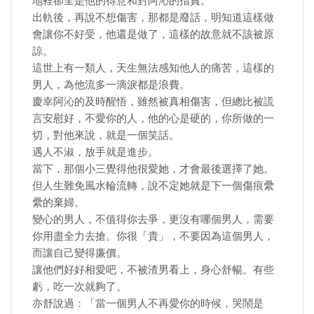
地裡卻全是他的得意和對阿沁的指責。
出軌後，再說不想傷害，那都是廢話，明知道這樣做
會讓你不好受，他還是做了，這樣的故意就不該被原
諒。
這世上有一類人，天生無法感知他人的痛苦，這樣的
男人，為他流多一滴淚都是浪費。
慶幸阿沁的及時醒悟，雖然被真相傷害，但總比被謊
言安慰好，不愛你的人，他的心是硬的，你所做的一
切，對他來說，就是一個笑話。
遇人不淑，放手就是進步。
當下，那個小三覺得他很愛她，才會最後選擇了她。
但人生難免風水輪流轉，說不定她就是下一個傷痕纍
纍的棄婦。
變心的男人，不值得你去爭，更沒有哪個男人，需要
你用盡全力去搶。你很「貴」，不要因為這個男人，
而讓自己變得廉價。
讓他們好好相愛吧，不被渣男看上，身心舒暢。有些
虧，吃一次就夠了。
亦舒說過：「當一個男人不再愛你的時候，哭鬧是