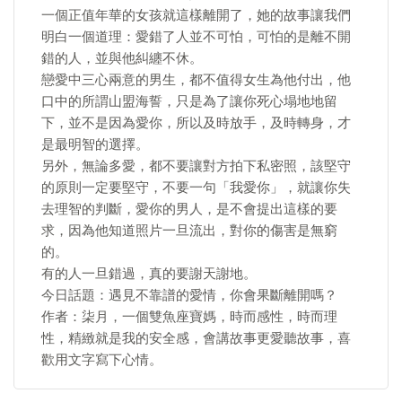
一個正值年華的女孩就這樣離開了，她的故事讓我們
明白一個道理：愛錯了人並不可怕，可怕的是離不開
錯的人，並與他糾纏不休。
戀愛中三心兩意的男生，都不值得女生為他付出，他
口中的所謂山盟海誓，只是為了讓你死心塌地地留
下，並不是因為愛你，所以及時放手，及時轉身，才
是最明智的選擇。
另外，無論多愛，都不要讓對方拍下私密照，該堅守
的原則一定要堅守，不要一句「我愛你」，就讓你失
去理智的判斷，愛你的男人，是不會提出這樣的要
求，因為他知道照片一旦流出，對你的傷害是無窮
的。
有的人一旦錯過，真的要謝天謝地。
今日話題：遇見不靠譜的愛情，你會果斷離開嗎？
作者：柒月，一個雙魚座寶媽，時而感性，時而理
性，精緻就是我的安全感，會講故事更愛聽故事，喜
歡用文字寫下心情。