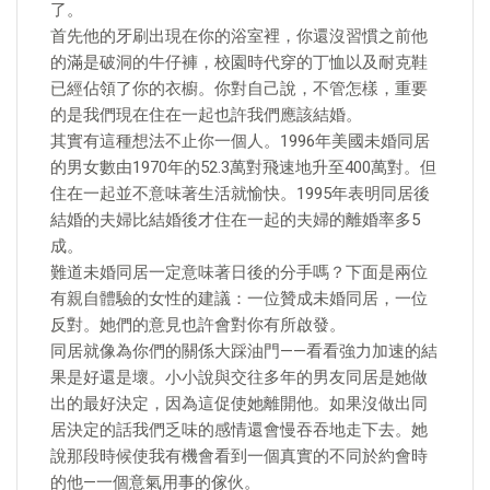
了。
首先他的牙刷出現在你的浴室裡，你還沒習慣之前他
的滿是破洞的牛仔褲，校園時代穿的丁恤以及耐克鞋
已經佔領了你的衣櫥。你對自己說，不管怎樣，重要
的是我們現在住在一起也許我們應該結婚。
其實有這種想法不止你一個人。1996年美國未婚同居
的男女數由1970年的52.3萬對飛速地升至400萬對。但
住在一起並不意味著生活就愉快。1995年表明同居後
結婚的夫婦比結婚後才住在一起的夫婦的離婚率多5
成。
難道未婚同居一定意味著日後的分手嗎？下面是兩位
有親自體驗的女性的建議：一位贊成未婚同居，一位
反對。她們的意見也許會對你有所啟發。
同居就像為你們的關係大踩油門——看看強力加速的結
果是好還是壞。小小說與交往多年的男友同居是她做
出的最好決定，因為這促使她離開他。如果沒做出同
居決定的話我們乏味的感情還會慢吞吞地走下去。她
說那段時候使我有機會看到一個真實的不同於約會時
的他—一個意氣用事的傢伙。