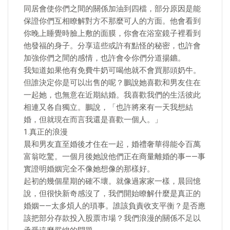
同居會使你們之間的關係加油到四檔，部分原因是能
保證你們互相瞭解對方不那麼可人的方面。他會看到
你晚上睡覺時臉上敷的面膜，你會在浴室鏡子裡看到
他發福的身子。分享這些或許有點怪的秘密，也許會
加強你們之間的感情，也許會令你們分道揚鑣。
我知道如果他有免費牛奶可喝他就不會買那頭奶牛。
但誰決定你是可以出售的呢？鵬說她喜歡和男友住在
一起她，也無意在近期結婚。我喜歡我們的生活彼此
相連又各自獨立。鵬說，「也許將來有一天我想結
婚，但就現在而言我還是喜歡一個人。」
1.真正的浪漫
晨和男友直至婚後才住在一起，婚禮奢華得能令百萬
富翁吃驚。一個月後她說他們正在商量離婚的事——事
實證明婚姻完全不像她想像的那樣好。
起初的幾個星期的確不壞。就像過家家一樣，晨回憶
說，但很快新奇感沒了，我們開始瞭解什麼是真正的
婚姻——太多煩人的瑣事。誰該負責收支平衡？是否應
該把部分存款投入股票市場？我們浪漫的關係不足以