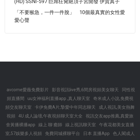
(HD) SSNI-597 巨屌狂肏絕頂子宮開發 伊賀真子
「不要猴急，一件一件脫」 10個最真實的女性愛
愛心聲
avcome愛薇免費影片
影音視訊live秀,6間房視頻美女聊天
同性視
頻直播間
uu女神福利直播app ,真人聊天室
奇米成人小說,免費視
頻交友聊天室
卡伊免費A片,摯愛中年同志聊天
成人視訊,美女熱舞
視頻
4U 成人論壇,午夜視頻聊天室大全
視訊交友app推薦,真愛旅
舍黃播裸播app
線上 聊 癒師
線上視訊聊天室
午夜花都美女直播
室,57娛樂多人視頻
免費同城裸聊平台
日本 直播App
色人閣成人