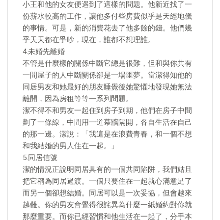
小王和他的女友便遇到了這樣的問題。他新近找了一
份薪水較高的工作，讓他多付些房費似乎是天經地儀
的事情。可是，新的消費花去了他多餘的錢。他們幾
乎天天都在爭吵，現在，誰都不想理誰。
4.未婚先離婚
不管是什麼樣的關係中斷它總是很難，但和與你共有
一間屋子的人中斷關係卻是一場噩夢。當潔得知他的
同居男友和她最好的朋友睡覺後她驚懼地發現她無法
離開，因為房租等等一系列問題。
潔不得不和男友一起住到房子到期，他們在房子中間
劃了一條線，中間用一道幕牆隔開，各自生活在自己
的那一邊。潔說：「我這是在浪費青春，和一個不想
和我結婚的男人住在一起。」
5.同居信號
潔的情況正說明同居具有的一個共同陷阱，我們姑且
把它稱為同居過渡。一個只要住在一起就心滿意足了
而另一個卻想結婚。同居可以是一次妥協，但會越來
越難。你的男友會覺得很詫異為什麼一紙婚約對你就
那麼重要。而你已經習慣和他生活在一起了，分手本