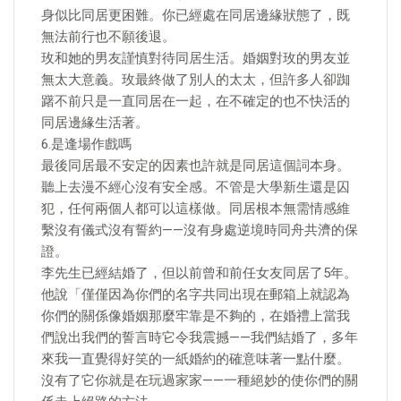
身似比同居更困難。你已經處在同居邊緣狀態了，既
無法前行也不願後退。
玫和她的男友謹慎對待同居生活。婚姻對玫的男友並
無太大意義。玫最終做了別人的太太，但許多人卻踟
躇不前只是一直同居在一起，在不確定的也不快活的
同居邊緣生活著。
6.是逢場作戲嗎
最後同居最不安定的因素也許就是同居這個詞本身。
聽上去漫不經心沒有安全感。不管是大學新生還是囚
犯，任何兩個人都可以這樣做。同居根本無需情感維
繫沒有儀式沒有誓約——沒有身處逆境時同舟共濟的保
證。
李先生已經結婚了，但以前曾和前任女友同居了5年。
他說「僅僅因為你們的名字共同出現在郵箱上就認為
你們的關係像婚姻那麼牢靠是不夠的，在婚禮上當我
們說出我們的誓言時它令我震撼——我們結婚了，多年
來我一直覺得好笑的一紙婚約的確意味著一點什麼。
沒有了它你就是在玩過家家——一種絕妙的使你們的關