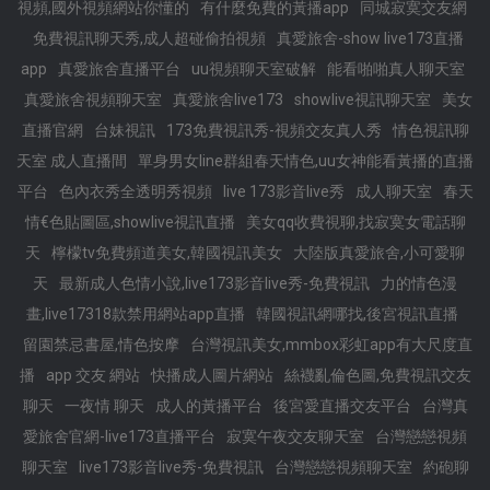
視頻,國外視頻網站你懂的
有什麼免費的黃播app
同城寂寞交友網
免費視訊聊天秀,成人超碰偷拍視頻
真愛旅舍-show live173直播
app
真愛旅舍直播平台
uu視頻聊天室破解
能看啪啪真人聊天室
真愛旅舍視頻聊天室
真愛旅舍live173
showlive視訊聊天室
美女
直播官網
台妹視訊
173免費視訊秀-視頻交友真人秀
情色視訊聊
天室 成人直播間
單身男女line群組春天情色,uu女神能看黃播的直播
平台
色內衣秀全透明秀視頻
live 173影音live秀
成人聊天室
春天
情€色貼圖區,showlive視訊直播
美女qq收費視聊,找寂寞女電話聊
天
檸檬tv免費頻道美女,韓國視訊美女
大陸版真愛旅舍,小可愛聊
天
最新成人色情小說,live173影音live秀-免費視訊
力的情色漫
畫,live17318款禁用網站app直播
韓國視訊網哪找,後宮視訊直播
留園禁忌書屋,情色按摩
台灣視訊美女,mmbox彩虹app有大尺度直
播
app 交友 網站
快播成人圖片網站
絲襪亂倫色圖,免費視訊交友
聊天
一夜情 聊天
成人的黃播平台
後宮愛直播交友平台
台灣真
愛旅舍官網-live173直播平台
寂寞午夜交友聊天室
台灣戀戀視頻
聊天室
live173影音live秀-免費視訊
台灣戀戀視頻聊天室
約砲聊