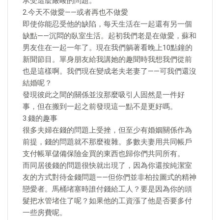
承受這麼嚴峻的問題。
2.今天不做愛——或者再也不做愛
即使你能忍受他的缺陷，每天生活在一起還有另一個
缺點——沉悶的臥室生活。起初我們老是在做愛，蘇和
男友住在一起一年了。現在我們躺著看晚上10點鐘的
新聞節目。單身朋友給我講她的趣聞時我想我們從前
也是這樣啊。我們現在變成老夫老妻了——可我們還沒
結婚呢？
發現彼此之間的關係並沒那麼吸引人固然是一件好
事，但在搬到一起之前發現這一點不是更好嗎。
3.錢的趣事
很多夫婦在錢的問題上受挫，但至少有婚姻關係作為
前提，錢的問題就不那麼複雜。多數夫妻用共同帳戶
支付帳單儲備保險金買的東西也歸你們共同所有。
而同居後錢的問題很快就出現了，因為你還按純潔室
友的方式對待金錢問題——但你們並非柏拉圖式的精神
戀愛者。馬桶堵塞時誰付錢給工人？要是因為你的頭
髮把水管堵住了呢？如果他的工資漲了他是否要多付
一些房費呢。