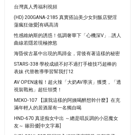
台灣真人秀福利視頻
(HD) 200GANA-2185 真實搭訕美少女到飯店變淫
蕩瘋狂做愛[有碼高清
性感維納斯的誘惑！低調奢華下「心機深V」…誘人
曲線若隱若現極撩慾
海昏侯古墓中出現的馬蹄金，背後有著這樣的秘密
STARS-338 學校成績不好不過打手槍技巧超棒的
表妹 代替教導學習幫我打12
AV OPEN速報！超火辣「大奶AV導演」獲獎，「透
視裝戰袍」超狂領獎！
MEKO-107 【讓我這樣的阿姨喝醉想幹什麼】在充
滿年輕人的居酒屋有一名獨自喝
HND-670 真逆痴女中出 ～總是唱反調的小惡魔女
友～ 篠田優[中文字幕]